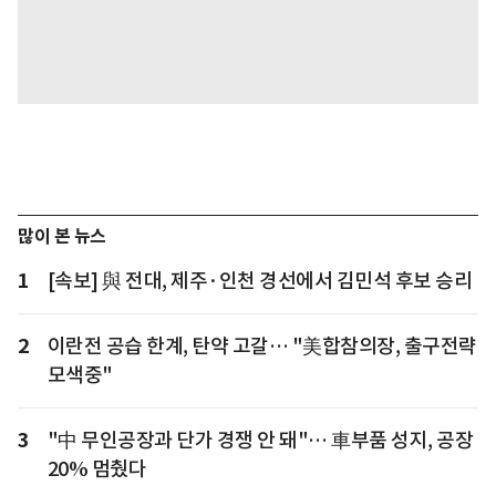
많이 본 뉴스
1
[속보] 與 전대, 제주·인천 경선에서 김민석 후보 승리
2
이란전 공습 한계, 탄약 고갈… "美합참의장, 출구전략
모색중"
3
"中 무인공장과 단가 경쟁 안 돼"… 車부품 성지, 공장
20% 멈췄다