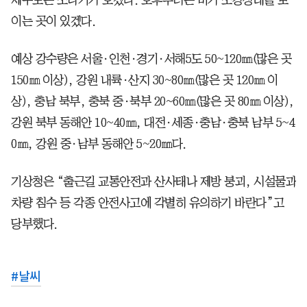
이는 곳이 있겠다.
예상 강수량은 서울·인천·경기·서해5도 50~120㎜(많은 곳
150㎜ 이상), 강원 내륙·산지 30~80㎜(많은 곳 120㎜ 이
상), 충남 북부, 충북 중·북부 20~60㎜(많은 곳 80㎜ 이상),
강원 북부 동해안 10~40㎜, 대전·세종·충남·충북 남부 5~4
0㎜, 강원 중·남부 동해안 5~20㎜다.
기상청은 “출근길 교통안전과 산사태나 제방 붕괴, 시설물과
차량 침수 등 각종 안전사고에 각별히 유의하기 바란다”고
당부했다.
#
날씨