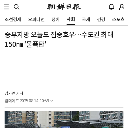
사회
조선경제
오피니언
정치
국제
건강
스포츠
중부지방 오늘도 집중호우…수도권 최대
150㎜ '물폭탄'
김가연 기자
업데이트
2025.08.14. 10:59