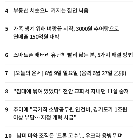
4
부동산 치솟으니 커지는 집안 싸움
5
가족 생계 위해 벼랑끝 시작, 3000원 추어탕으로
연매출 150억원 대박
6
스마트폰 배터리 유난히 빨리 닳는 분, 5가지 해결 방법
7
[오늘의 운세] 8월 9일 일요일 (음력 6월 27일 乙卯)
8
"침대에 묶여 있었다" 천안 교회서 지내던 11살 숨져
9
추미애 "국가직 소방공무원 인건비, 경기도가 1조원
이상 부담… 재정 개혁 시급"
10
남미 마약 조직은 '드론 고수'... 우크라 용병 뛰며