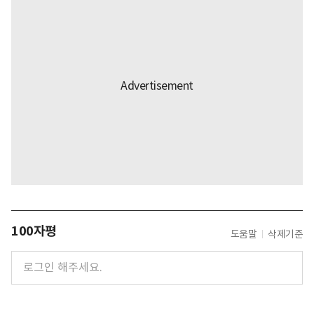
100자평
도움말
삭제기준