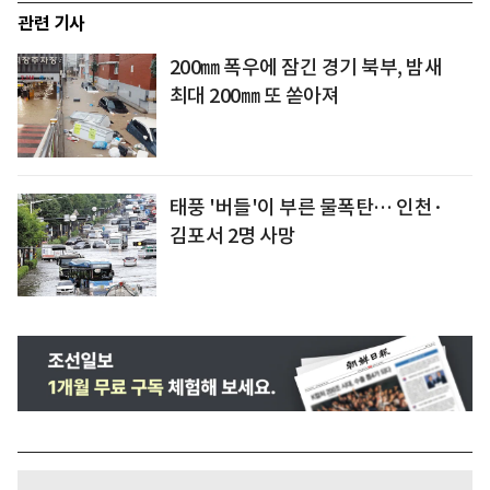
관련 기사
200㎜ 폭우에 잠긴 경기 북부, 밤새
최대 200㎜ 또 쏟아져
태풍 '버들'이 부른 물폭탄… 인천·
김포서 2명 사망