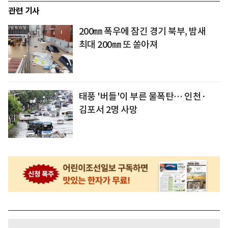
관련 기사
200㎜ 폭우에 잠긴 경기 북부, 밤새
최대 200㎜ 또 쏟아져
태풍 '버들'이 부른 물폭탄… 인천·
김포서 2명 사망