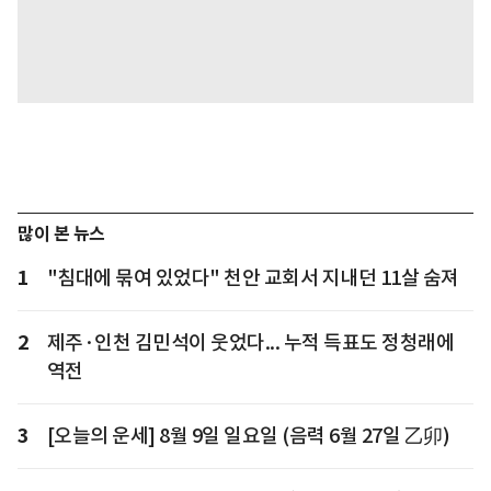
많이 본 뉴스
1
"침대에 묶여 있었다" 천안 교회서 지내던 11살 숨져
2
제주·인천 김민석이 웃었다... 누적 득표도 정청래에
역전
3
[오늘의 운세] 8월 9일 일요일 (음력 6월 27일 乙卯)