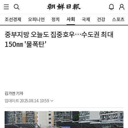
사회
조선경제
오피니언
정치
국제
건강
스포츠
중부지방 오늘도 집중호우…수도권 최대
150㎜ '물폭탄'
김가연 기자
업데이트
2025.08.14. 10:59