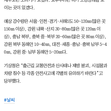
이는 곳이 있겠다.
예상 강수량은 서울·인천·경기·서해5도 50~120㎜(많은 곳
150㎜ 이상), 강원 내륙·산지 30~80㎜(많은 곳 120㎜ 이
상), 충남 북부, 충북 중·북부 20~60㎜(많은 곳 80㎜ 이상),
강원 북부 동해안 10~40㎜, 대전·세종·충남·충북 남부 5~4
0㎜, 강원 중·남부 동해안 5~20㎜다.
기상청은 “출근길 교통안전과 산사태나 제방 붕괴, 시설물과
차량 침수 등 각종 안전사고에 각별히 유의하기 바란다”고
당부했다.
#
날씨