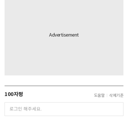
100자평
도움말
삭제기준