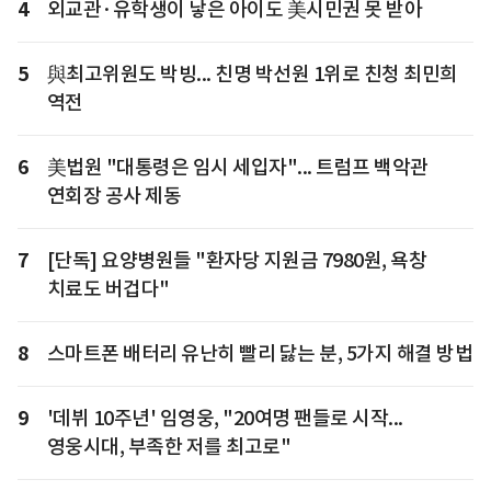
4
외교관·유학생이 낳은 아이도 美시민권 못 받아
5
與최고위원도 박빙... 친명 박선원 1위로 친청 최민희
역전
6
美법원 "대통령은 임시 세입자"... 트럼프 백악관
연회장 공사 제동
7
[단독] 요양병원들 "환자당 지원금 7980원, 욕창
치료도 버겁다"
8
스마트폰 배터리 유난히 빨리 닳는 분, 5가지 해결 방법
9
'데뷔 10주년' 임영웅, "20여명 팬들로 시작...
영웅시대, 부족한 저를 최고로"