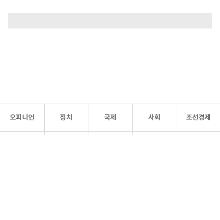
오피니언
정치
국제
사회
조선경제
문화·
조선
스포츠
건강
조선몰
연예
리더스
조선일보 공식 SNS