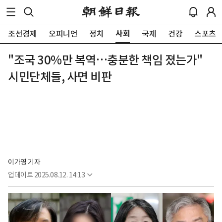
사회
조선경제
오피니언
정치
국제
건강
스포츠
"조국 30%만 복역…충분한 책임 졌는가"
시민단체들, 사면 비판
이가영 기자
업데이트
2025.08.12. 14:13