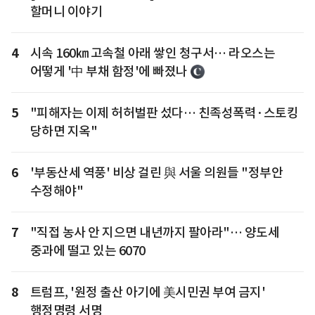
할머니 이야기
4
시속 160㎞ 고속철 아래 쌓인 청구서… 라오스는
어떻게 '中 부채 함정'에 빠졌나
5
"피해자는 이제 허허벌판 섰다… 친족성폭력·스토킹
당하면 지옥"
6
'부동산세 역풍' 비상 걸린 與 서울 의원들 "정부안
수정해야"
7
"직접 농사 안 지으면 내년까지 팔아라"… 양도세
중과에 떨고 있는 6070
8
트럼프, '원정 출산 아기에 美시민권 부여 금지'
행정명령 서명