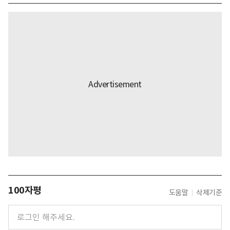
100자평
도움말
삭제기준