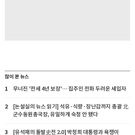
많이 본 뉴스
1
무너진 '전세 4년 보장'… 집주인 전화 두려운 세입자
2
[논설실의 뉴스 읽기] 석유·식량·장난감까지 총괄 北
군수동원총국장, 유일하게 숙청 안 됐다
3
[유석재의 돌발史전 2.0] 박정희 대통령과 욕쟁이