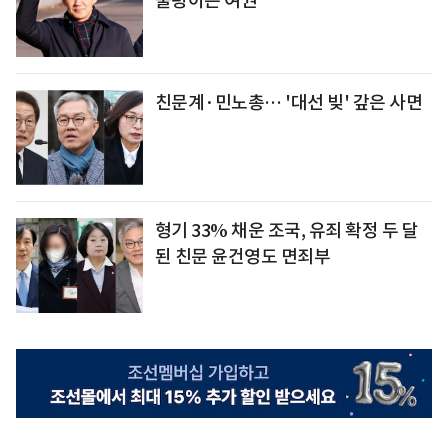
술렁이는 여권
친문계·민노총… '대선 빚' 갚은 사면
형기 33% 채운 조국, 유죄 확정 두 달
된 친문 윤건영도 면죄부