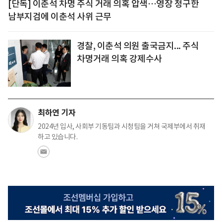
[단독] 이춘석 차명 주식 거래 의혹 압색…영장 청구한
남부지검에 이춘석 사위 근무
경찰, 이춘석 의원 출국금지... 주식
차명거래 의혹 강제수사
최하연 기자
2024년 입사, 사회부 기동팀과 시청팀을 거쳐 국제부에서 취재
하고 있습니다.