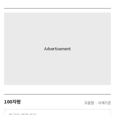
100자평
도움말
삭제기준