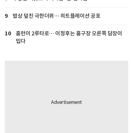
9
밥상 덮친 극한더위… 히트플레이션 공포
10
홈런이 2루타로… 이정후는 홈구장 오른쪽 담장이
밉다