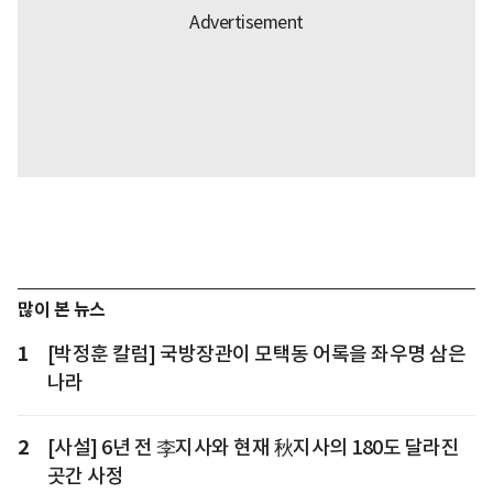
많이 본 뉴스
1
[박정훈 칼럼] 국방장관이 모택동 어록을 좌우명 삼은
나라
2
[사설] 6년 전 李지사와 현재 秋지사의 180도 달라진
곳간 사정