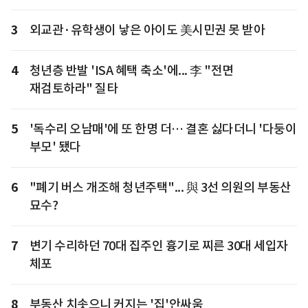
3
외교관·유학생이 낳은 아이도 美시민권 못 받아
4
청년층 반발 'ISA 혜택 축소'에... 李 "전면
재검토하라" 질타
5
'독수리 오남매'에 또 한명 더… 결혼 싫다더니 '다둥이
부모' 됐다
6
"폐기 버스 개조해 청년주택"... 與 3선 의원의 부동산
묘수?
7
변기 수리하던 70대 집주인 흉기로 찌른 30대 세입자
체포
8
부동산 치솟으니 커지는 '집'안싸움