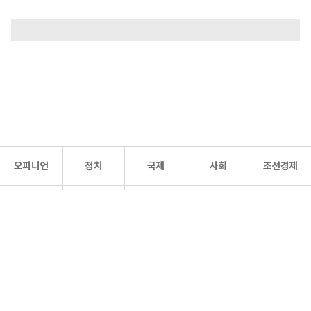
오피니언
정치
국제
사회
조선경제
문화·
조선
스포츠
건강
조선몰
연예
리더스
조선일보 공식 SNS