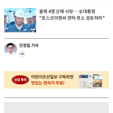
올해 4명 산재 사망… 李대통령
"포스코이앤씨 면허 취소 검토하라"
진창일 기자