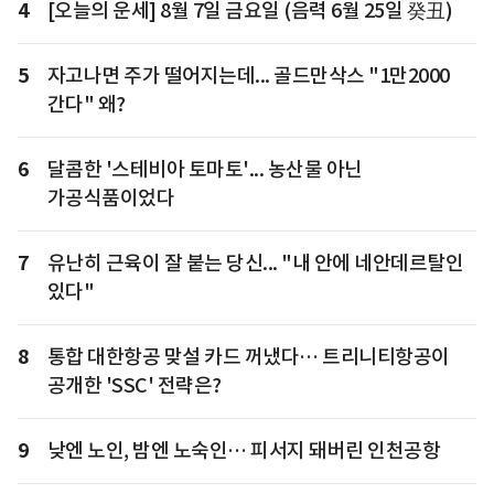
4
[오늘의 운세] 8월 7일 금요일 (음력 6월 25일 癸丑)
5
자고나면 주가 떨어지는데... 골드만삭스 "1만2000
간다" 왜?
6
달콤한 '스테비아 토마토'... 농산물 아닌
가공식품이었다
7
유난히 근육이 잘 붙는 당신... "내 안에 네안데르탈인
있다"
8
통합 대한항공 맞설 카드 꺼냈다… 트리니티항공이
공개한 'SSC' 전략은?
9
낮엔 노인, 밤엔 노숙인… 피서지 돼버린 인천공항