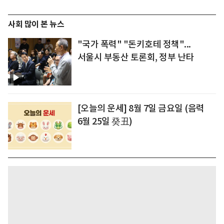
사회 많이 본 뉴스
"국가 폭력" "돈키호테 정책"...
서울시 부동산 토론회, 정부 난타
[오늘의 운세] 8월 7일 금요일 (음력
6월 25일 癸丑)