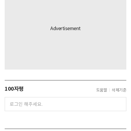
100자평
도움말
삭제기준