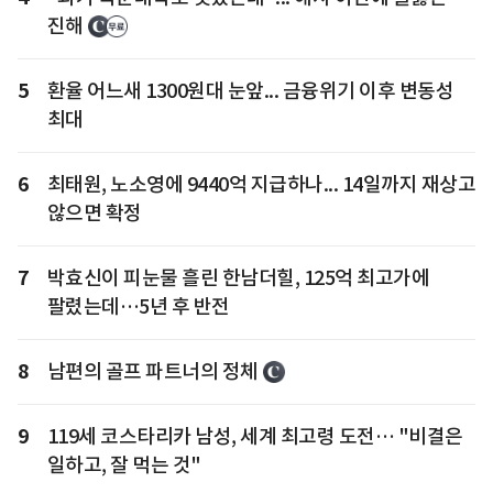
진해
5
환율 어느새 1300원대 눈앞... 금융위기 이후 변동성
최대
6
최태원, 노소영에 9440억 지급하나... 14일까지 재상고
않으면 확정
7
박효신이 피눈물 흘린 한남더힐, 125억 최고가에
팔렸는데…5년 후 반전
8
남편의 골프 파트너의 정체
9
119세 코스타리카 남성, 세계 최고령 도전… "비결은
일하고, 잘 먹는 것"