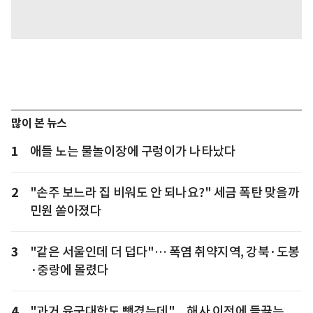
많이 본 뉴스
1
애들 노는 물놀이장에 구렁이가 나타났다
2
"손주 보느라 집 비워도 안 되나요?" 세금 폭탄 맞을까
민원 쏟아졌다
3
"같은 서울인데 더 덥다"… 폭염 취약지역, 강북·도봉
·중랑에 몰렸다
4
"과거 육군대학도 뺏겼는데"... 해사 이전에 들끓는