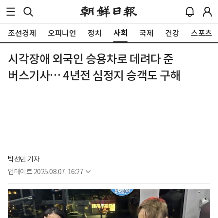
사회
조선경제
오피니언
정치
국제
건강
스포츠
시각장애 외국인 승용차로 데려다 준
버스기사… 4년전 심정지 승객도 구해
박선민 기자
업데이트
2025.08.07. 16:27