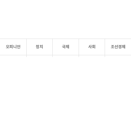
오피니언
정치
국제
사회
조선경제
문화·
조선
스포츠
건강
조선몰
연예
리더스
조선일보 공식 SNS
개인정보처리방침
사이트맵
Copyright 조선일보 All rights reserved. 무단 전재 및 재배포 금지.