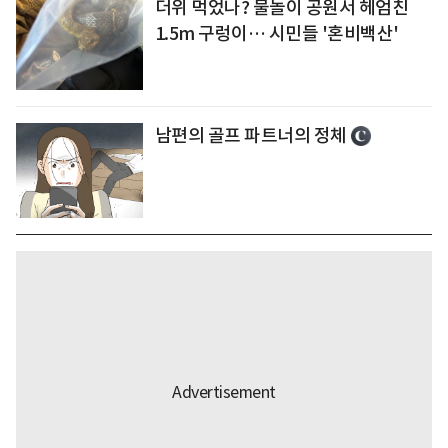
더위 먹었나? 물놀이 공원서 헤엄친
1.5m 구렁이… 시민들 '혼비백산'
남편의 골프 파트너의 정체