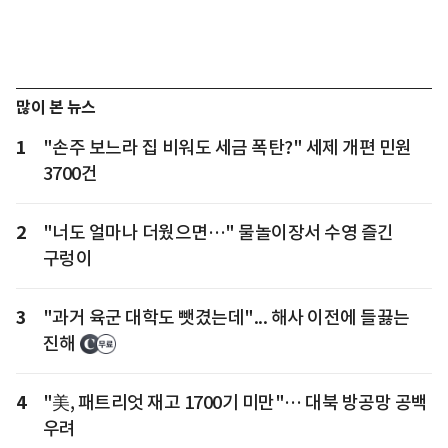
많이 본 뉴스
1
"손주 보느라 집 비워도 세금 폭탄?" 세제 개편 민원
3700건
2
"너도 얼마나 더웠으면…" 물놀이장서 수영 즐긴
구렁이
3
"과거 육군 대학도 뺏겼는데"... 해사 이전에 들끓는
진해
4
"美, 패트리엇 재고 1700기 미만"… 대북 방공망 공백
우려