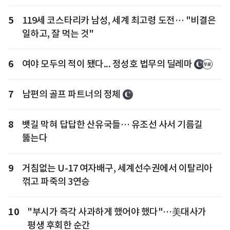
5
119세 코스타리카 남성, 세계 최고령 도전… "비결은
일하고, 잘 먹는 것"
6
여야 모두의 적이 됐다... 정성호 법무의 딜레마
7
남편의 골프 파트너의 정체
8
뱃길 막혀 답답한 산유국들… 유조선 사서 기름길
뚫는다
9
거침없는 U-17 여자배구, 세계선수권에서 이탈리아
꺾고 파죽의 3연승
10
"부시가 즉각 사과하게 했어야 했다"…美대사가
평생 후회한 순간