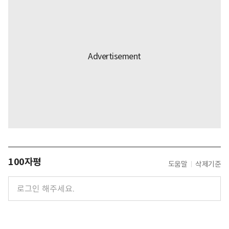
100자평
도움말
삭제기준