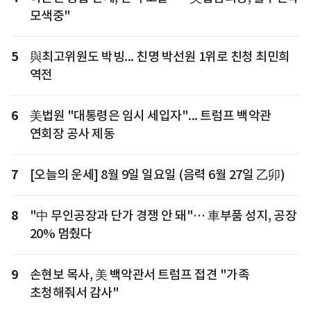
모색중"
5
與최고위원도 박빙... 친명 박선원 1위로 친청 최민희
역전
6
美법원 "대통령은 임시 세입자"... 트럼프 백악관
연회장 공사 제동
7
[오늘의 운세] 8월 9일 일요일 (음력 6월 27일 乙卯)
8
"中 무인공장과 단가 경쟁 안 돼"… 車부품 성지, 공장
20% 멈췄다
9
손현보 목사, 美 백악관서 트럼프 접견 "가족
초청해줘서 감사"