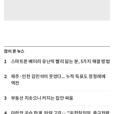
많이 본 뉴스
1
스마트폰 배터리 유난히 빨리 닳는 분, 5가지 해결 방법
2
제주·인천 김민석이 웃었다... 누적 득표도 정청래에
역전
3
부동산 치솟으니 커지는 집안 싸움
4
이란전 공습 한계, 탄약 고갈… "美합참의장, 출구전략