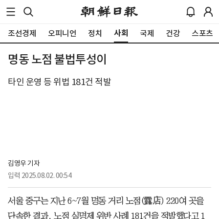
사회
조선경제
오피니언
정치
국제
건강
스포츠
명동 노점 불법투성이
타인 운영 등 위법 181건 적발
김영우 기자
입력
2025.08.02. 00:54
서울 중구는 지난 6~7월 명동 거리 노점(露店) 220여 곳을
단속한 결과, 노점 실명제 위반 사례 181건을 적발했다고 1