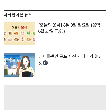
사회 많이 본 뉴스
[오늘의 운세] 8월 9일 일요일 (음력
6월 27일 乙卯)
남자들뿐인 골프 사진… 아내가 놓친
것