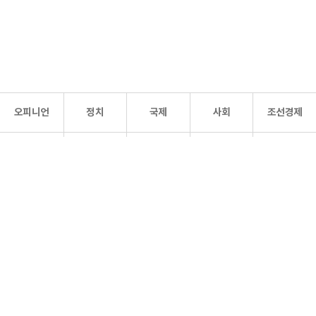
오피니언
정치
국제
사회
조선경제
문화·
조선
스포츠
건강
조선몰
연예
리더스
조선일보 공식 SNS
개인정보처리방침
사이트맵
Copyright 조선일보 All rights reserved. 무단 전재 및 재배포 금지.