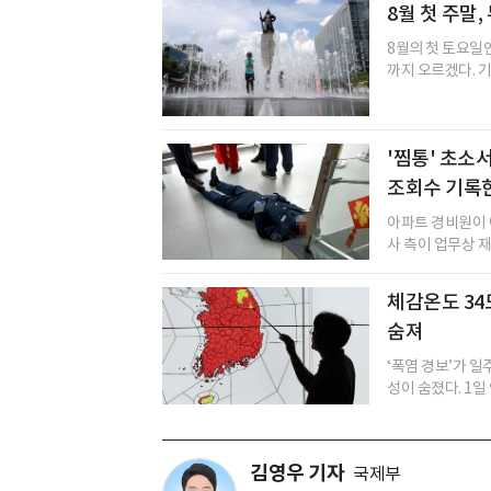
8월 첫 주말
8월의 첫 토요일인
까지 오르겠다. 
'찜통' 초소
조회수 기록
아파트 경비원이 
사 측이 업무상 재
체감온도 34도
숨져
‘폭염 경보’가 
성이 숨졌다. 1일 
김영우 기자
국제부