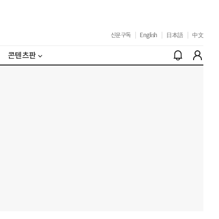
신문구독
|
English
|
日本語
|
中文
콘텐츠판