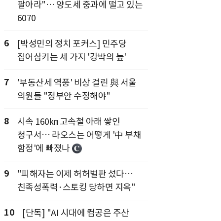
팔아라"… 양도세 중과에 떨고 있는
6070
6
[박성민의 정치 포커스] 민주당
집어삼키는 세 가지 '강박의 늪'
7
'부동산세 역풍' 비상 걸린 與 서울
의원들 "정부안 수정해야"
8
시속 160㎞ 고속철 아래 쌓인
청구서… 라오스는 어떻게 '中 부채
함정'에 빠졌나
9
"피해자는 이제 허허벌판 섰다…
친족성폭력·스토킹 당하면 지옥"
10
[단독] "AI 시대에 컴공은 주산