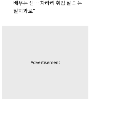
배우는 셈… 차라리 취업 잘 되는
철학과로"