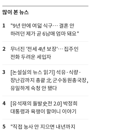
많이 본 뉴스
1
"9년 만에 여덟 식구… 결혼 안
하려던 제가 곧 6남매 엄마 돼요"
2
무너진 '전세 4년 보장'… 집주인
전화 두려운 세입자
3
[논설실의 뉴스 읽기] 석유·식량·
장난감까지 총괄 北 군수동원총국장,
유일하게 숙청 안 됐다
4
[유석재의 돌발史전 2.0] 박정희
대통령과 욕쟁이 할머니 이야기
5
"직접 농사 안 지으면 내년까지