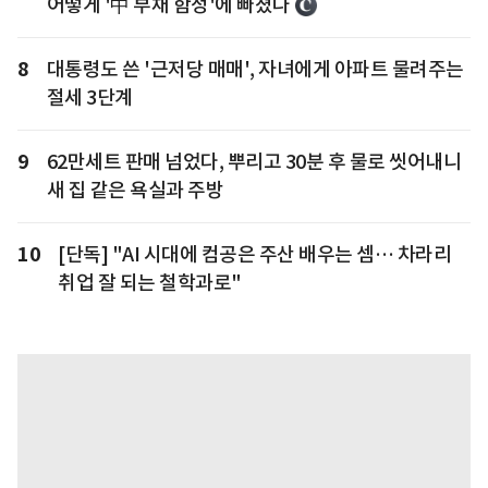
어떻게 '中 부채 함정'에 빠졌나
8
대통령도 쓴 '근저당 매매', 자녀에게 아파트 물려주는
절세 3단계
9
62만세트 판매 넘었다, 뿌리고 30분 후 물로 씻어내니
새 집 같은 욕실과 주방
10
[단독] "AI 시대에 컴공은 주산 배우는 셈… 차라리
취업 잘 되는 철학과로"