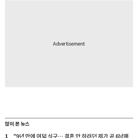
많이 본 뉴스
1
"9년 만에 여덟 식구… 결혼 안 하려던 제가 곧 6남매