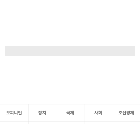
오피니언
정치
국제
사회
조선경제
문화·
조선
스포츠
건강
조선몰
연예
리더스