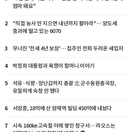
엄마 돼요"
2
"직접 농사 안 지으면 내년까지 팔아라"… 양도세
중과에 떨고 있는 6070
3
무너진 '전세 4년 보장'… 집주인 전화 두려운 세입자
4
박정희 대통령과 욕쟁이 할머니 이야기
5
석유·식량·장난감까지 총괄 北 군수동원총국장,
유일하게 숙청 안 됐다
6
서장훈, 28억에 산 양재역 빌딩 450억에 내놨다
7
시속 160㎞ 고속철 아래 쌓인 청구서… 라오스는