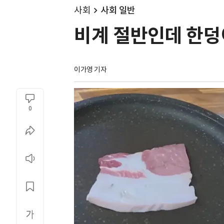
사회
사회 일반
비계 절반인데 한덩이
이가영 기자
0