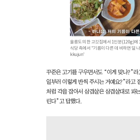
울릉도의 한 고깃집에서 1인분(120g)에
식당 측에서 "기름이 다른 데 비하면 덜 나
kkujun'
꾸준은 고기를 구우면서도 “이게 맞나?”라
일부러 이렇게 반씩 주시는 거예요?”라고 
처럼 각을 잡아서 삼겹살은 삼겹살대로 파는
린다”고 답했다.