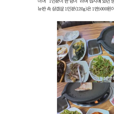
이어 “1인분이 한 덩이”라며 접시에 있던 
뉴판 속 삼겹살 1인분(120g)은 1만5000원