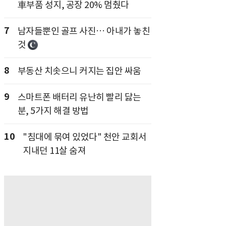
車부품 성지, 공장 20% 멈췄다
7
남자들뿐인 골프 사진… 아내가 놓친
것
8
부동산 치솟으니 커지는 집안 싸움
9
스마트폰 배터리 유난히 빨리 닳는
분, 5가지 해결 방법
10
"침대에 묶여 있었다" 천안 교회서
지내던 11살 숨져