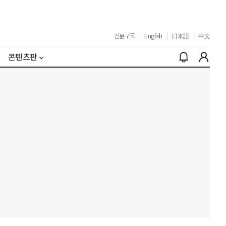
신문구독
|
English
|
日本語
|
中文
콘텐츠판