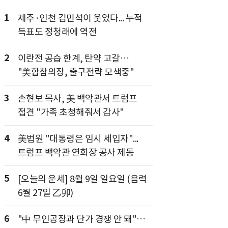
1
제주·인천 김민석이 웃었다... 누적
득표도 정청래에 역전
2
이란전 공습 한계, 탄약 고갈…
"美합참의장, 출구전략 모색중"
3
손현보 목사, 美 백악관서 트럼프
접견 "가족 초청해줘서 감사"
4
美법원 "대통령은 임시 세입자"...
트럼프 백악관 연회장 공사 제동
5
[오늘의 운세] 8월 9일 일요일 (음력
6월 27일 乙卯)
6
"中 무인공장과 단가 경쟁 안 돼"…