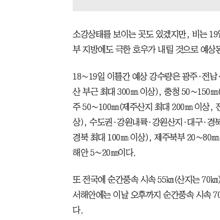
소강상태를 보이는 곳도 있겠지만, 비는 19
부 지방에도 극한 호우가 내릴 것으로 예상
18∼19일 이틀간 예상 강수량은 광주·전남
산 부근 최대 300㎜ 이상), 충청 50∼150
주 50∼100㎜(제주산지 최대 200㎜ 이상,
상), 수도권·강원내륙·강원산지·대구·경북 3
경북 최대 100㎜ 이상), 제주북부 20∼80
해안 5∼20㎜이다.
또 전국에 순간풍속 시속 55㎞(산지는 70㎞
서해안에는 이날 오후까지 순간풍속 시속 70
다.