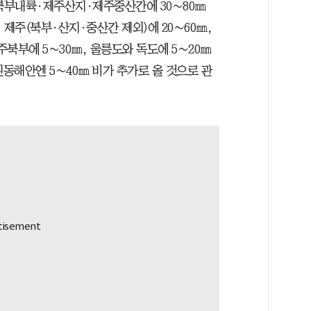
북부내륙·제주산지·제주중산간에 30∼80㎜
, 제주(북부·산지·중산간 제외)에 20∼60㎜,
주북부에 5∼30㎜, 울릉도와 독도에 5∼20㎜
원동해안엔 5∼40㎜ 비가 추가로 올 것으로 관