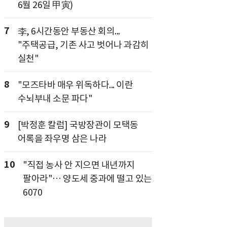
6월 26일 甲寅)
7
李, 6시간동안 부동산 회의...
"주택공급, 기존 사고 벗어나 과감히
실천"
8
"모즈타바 매우 위독하다... 이란
수뇌부내 소문 파다"
9
[박정훈 칼럼] 국방장관이 모택동
어록을 좌우명 삼은 나라
10
"직접 농사 안 지으면 내년까지
팔아라"… 양도세 중과에 떨고 있는
6070