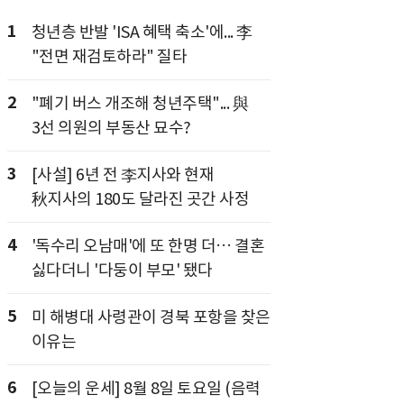
1
청년층 반발 'ISA 혜택 축소'에... 李
"전면 재검토하라" 질타
2
"폐기 버스 개조해 청년주택"... 與
3선 의원의 부동산 묘수?
3
[사설] 6년 전 李지사와 현재
秋지사의 180도 달라진 곳간 사정
4
'독수리 오남매'에 또 한명 더… 결혼
싫다더니 '다둥이 부모' 됐다
5
미 해병대 사령관이 경북 포항을 찾은
이유는
6
[오늘의 운세] 8월 8일 토요일 (음력