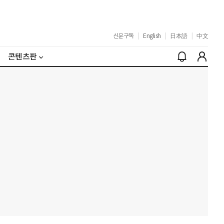
신문구독
|
English
|
日本語
|
中文
콘텐츠판