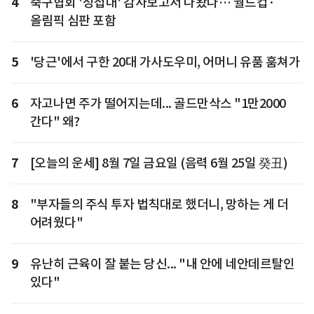
4
축구협회 '성접대' 감사보고서 나왔다… 월드컵·
올림픽 심판 포함
5
'당근'에서 구한 20대 가사도우미, 어머니 유품 훔쳐가
6
자고나면 주가 떨어지는데... 골드만삭스 "1만2000
간다" 왜?
7
[오늘의 운세] 8월 7일 금요일 (음력 6월 25일 癸丑)
8
"부자들의 주식 투자 법칙대로 했더니, 망하는 게 더
어려웠다"
9
유난히 근육이 잘 붙는 당신... "내 안에 네안데르탈인
있다"