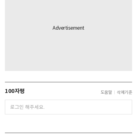
100자평
도움말
삭제기준