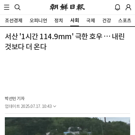
사회
조선경제
오피니언
정치
국제
건강
스포츠
서산 '1시간 114.9mm' 극한 호우 … 내린
것보다 더 온다
박선민 기자
업데이트
2025.07.17. 10:43