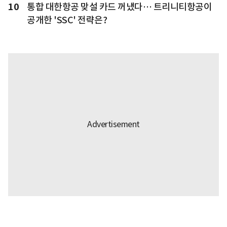
10
통합 대한항공 맞설 카드 꺼냈다… 트리니티항공이
공개한 'SSC' 전략은?