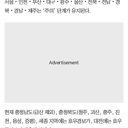
서울‧인천‧부산‧대구‧광주‧울산‧전북‧전남‧경
북‧경남‧제주는 ‘주의’ 단계가 유지된다.
현재 충청남도(금산 제외), 충청북도(청주, 괴산, 충주, 진
천, 음성, 증평), 세종 지역에는 호우경보가, 대전에는 호우