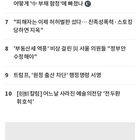
어떻게 '中 부채 함정'에 빠졌나
7
"피해자는 이제 허허벌판 섰다… 친족성폭력·스토킹
당하면 지옥"
8
'부동산세 역풍' 비상 걸린 與 서울 의원들 "정부안
수정해야"
9
트럼프, '원정 출산 차단' 행정명령 서명
10
[朝鮮칼럼] 어느날 사라진 예술의전당 '전두환
휘호석'