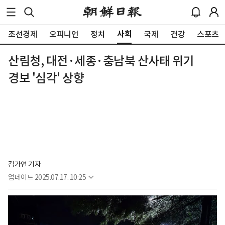
사회
조선경제
오피니언
정치
국제
건강
스포츠
산림청, 대전·세종·충남북 산사태 위기
경보 '심각' 상향
김가연 기자
업데이트
2025.07.17. 10:25