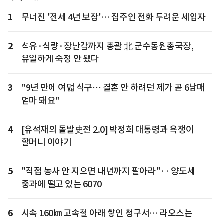
1
무너진 '전세 4년 보장'… 집주인 전화 두려운 세입자
2
석유·식량·장난감까지 총괄 北 군수동원총국장,
유일하게 숙청 안 됐다
3
"9년 만에 여덟 식구… 결혼 안 하려던 제가 곧 6남매
엄마 돼요"
4
[유석재의 돌발史전 2.0] 박정희 대통령과 욕쟁이
할머니 이야기
5
"직접 농사 안 지으면 내년까지 팔아라"… 양도세
중과에 떨고 있는 6070
6
시속 160㎞ 고속철 아래 쌓인 청구서… 라오스는