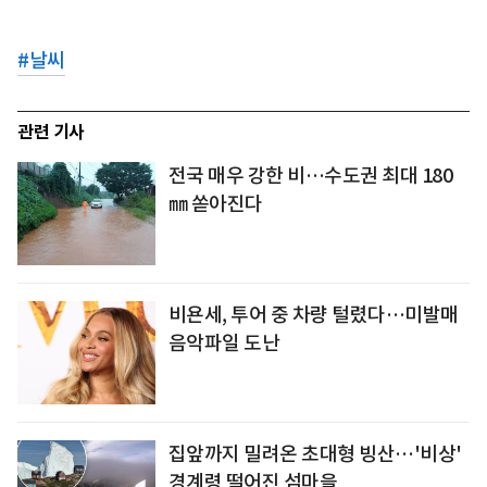
#
날씨
관련 기사
전국 매우 강한 비…수도권 최대 180
㎜ 쏟아진다
비욘세, 투어 중 차량 털렸다…미발매
음악파일 도난
집앞까지 밀려온 초대형 빙산…'비상'
경계령 떨어진 섬마을