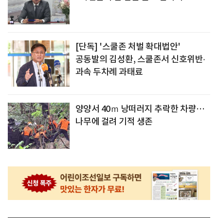
[단독] '스쿨존 처벌 확대법안'
공동발의 김성환, 스쿨존서 신호위반‧
과속 두차례 과태료
양양서 40ｍ 낭떠러지 추락한 차량…
나무에 걸려 기적 생존