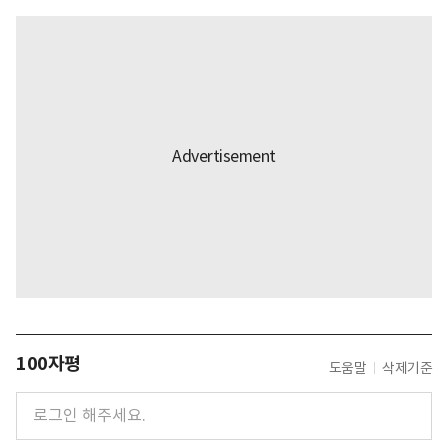
100자평
도움말
삭제기준