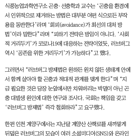
식풍농업과학연구소 곤충·선충학과 교수는 ‘곤충을 환경에
서 인위적으로 제거하는 방법은 대부분 어떤 식으로든 부작
용을 동반한다’라며 ‘회피(avoidance)가 최선의 대처 방
법’이라 말한다”라며 “피하기 전략은 방임이 아니다. ‘사회
적 거리두기’가 코로나19에 대응하는 전략이었듯, 러브버그
역시 ‘공존을 위한 거리두기’가 가능하다”고 했다.
그러면서 “러브버그 방제법은 원하든 원치 않든 생태계 안에
서 함께 살아야 할 곤충과 적대적 관계를 맺게 한다”며 “지
금 필요한 것은 당장 눈앞에서만 치워버리는 박멸이 아닌 곤
충 대발생 원인에 대한 연구와 조사다. 국회는 책임을 갖고
‘러브버그 방제법’ 즉각 철회하라”고 요구했다.
한편 인천 계양구에서는 지난달 계양산 산책로를 새까맣게
뒤덮은 러브버그의 모습이 여러 소셜미디어(SNS)와 온라인