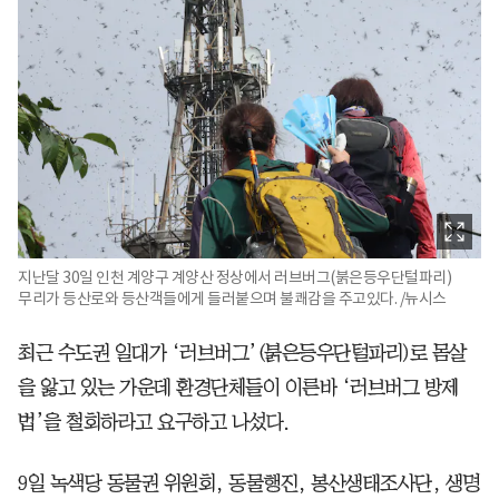
지난달 30일 인천 계양구 계양산 정상에서 러브버그(붉은등우단털파리)
무리가 등산로와 등산객들에게 들러붙으며 불쾌감을 주고있다. /뉴시스
최근 수도권 일대가 ‘러브버그’(붉은등우단털파리)로 몸살
을 앓고 있는 가운데 환경단체들이 이른바 ‘러브버그 방제
법’을 철회하라고 요구하고 나섰다.
9일 녹색당 동물권 위원회, 동물행진, 봉산생태조사단, 생명