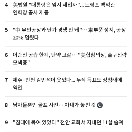
4
美법원 "대통령은 임시 세입자"... 트럼프 백악관
연회장 공사 제동
5
"中 무인공장과 단가 경쟁 안 돼"… 車부품 성지, 공장
20% 멈췄다
6
이란전 공습 한계, 탄약 고갈… "美합참의장, 출구전략
모색중"
7
제주·인천 김민석이 웃었다... 누적 득표도 정청래에
역전
8
남자들뿐인 골프 사진… 아내가 놓친 것
9
"침대에 묶여 있었다" 천안 교회서 지내던 11살 숨져