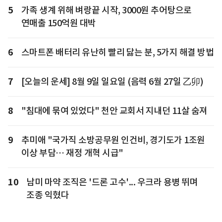
5
가족 생계 위해 벼랑끝 시작, 3000원 추어탕으로
연매출 150억원 대박
6
스마트폰 배터리 유난히 빨리 닳는 분, 5가지 해결 방법
7
[오늘의 운세] 8월 9일 일요일 (음력 6월 27일 乙卯)
8
"침대에 묶여 있었다" 천안 교회서 지내던 11살 숨져
9
추미애 "국가직 소방공무원 인건비, 경기도가 1조원
이상 부담… 재정 개혁 시급"
10
남미 마약 조직은 '드론 고수'... 우크라 용병 뛰며
조종 익혔다