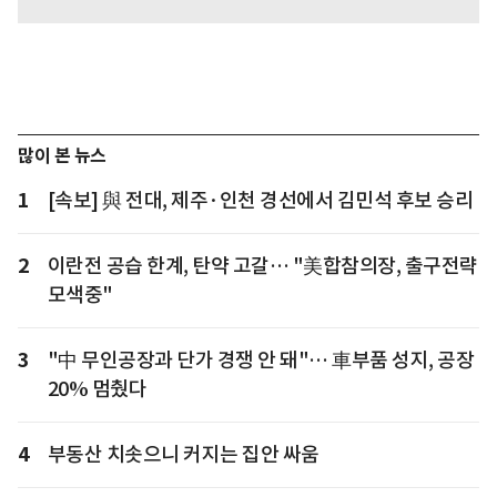
많이 본 뉴스
1
[속보] 與 전대, 제주·인천 경선에서 김민석 후보 승리
2
이란전 공습 한계, 탄약 고갈… "美합참의장, 출구전략
모색중"
3
"中 무인공장과 단가 경쟁 안 돼"… 車부품 성지, 공장
20% 멈췄다
4
부동산 치솟으니 커지는 집안 싸움