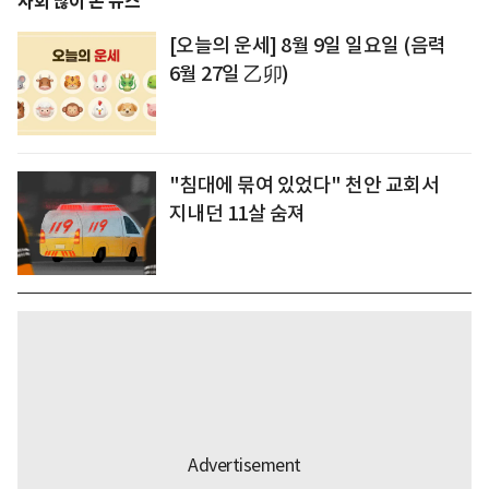
사회 많이 본 뉴스
[오늘의 운세] 8월 9일 일요일 (음력
6월 27일 乙卯)
"침대에 묶여 있었다" 천안 교회서
지내던 11살 숨져