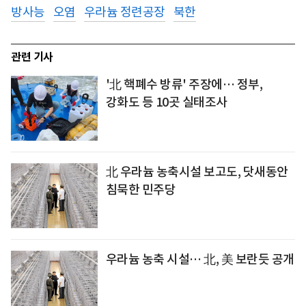
방사능
오염
우라늄 정련공장
북한
관련 기사
'北 핵폐수 방류' 주장에… 정부,
강화도 등 10곳 실태조사
北 우라늄 농축시설 보고도, 닷새동안
침묵한 민주당
우라늄 농축 시설… 北, 美 보란듯 공개