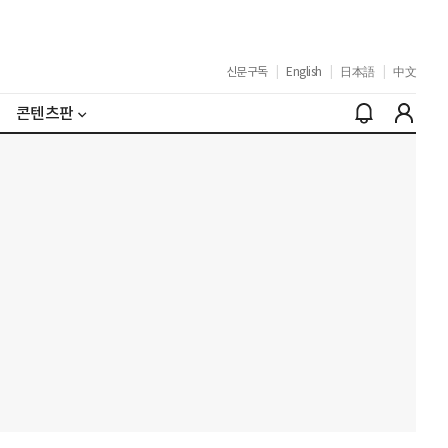
신문구독
|
English
|
日本語
|
中文
콘텐츠판