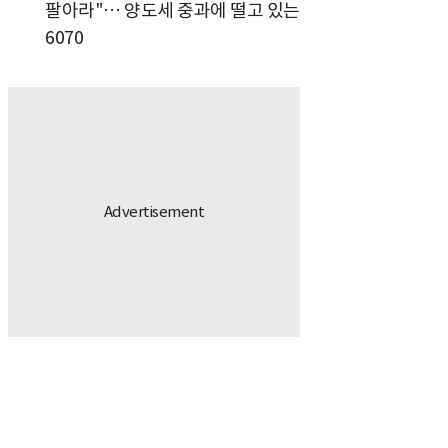
팔아라"… 양도세 중과에 떨고 있는
6070