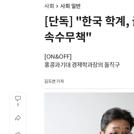
사회
사회 일반
[단독] "한국 학계
속수무책"
[ON&OFF]
홍콩과기대 경제학과장의 돌직구
김도연 기자
0