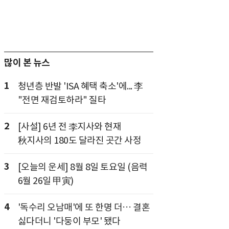
많이 본 뉴스
1
청년층 반발 'ISA 혜택 축소'에... 李
"전면 재검토하라" 질타
2
[사설] 6년 전 李지사와 현재
秋지사의 180도 달라진 곳간 사정
3
[오늘의 운세] 8월 8일 토요일 (음력
6월 26일 甲寅)
4
'독수리 오남매'에 또 한명 더… 결혼
싫다더니 '다둥이 부모' 됐다