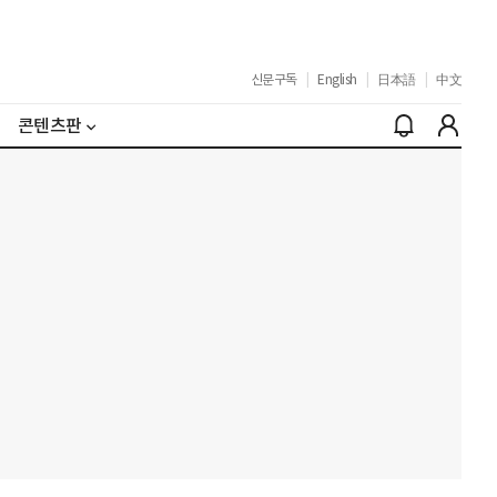
신문구독
|
English
|
日本語
|
中文
콘텐츠판