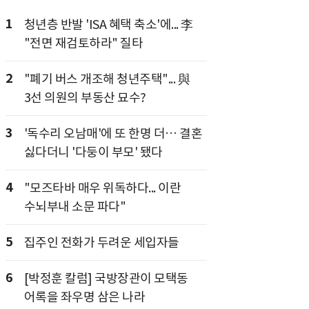
1
청년층 반발 'ISA 혜택 축소'에... 李
"전면 재검토하라" 질타
2
"폐기 버스 개조해 청년주택"... 與
3선 의원의 부동산 묘수?
3
'독수리 오남매'에 또 한명 더… 결혼
싫다더니 '다둥이 부모' 됐다
4
"모즈타바 매우 위독하다... 이란
수뇌부내 소문 파다"
5
집주인 전화가 두려운 세입자들
6
[박정훈 칼럼] 국방장관이 모택동
어록을 좌우명 삼은 나라