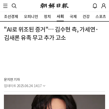
사회
조선경제
오피니언
정치
국제
건강
스포츠
"AI로 위조된 증거"… 김수현 측, 가세연·
김새론 유족 무고 추가 고소
문지연 기자
업데이트
2025.06.24. 14:17