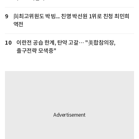
9
與최고위원도 박빙... 친명 박선원 1위로 친청 최민희
역전
10
이란전 공습 한계, 탄약 고갈… "美합참의장,
출구전략 모색중"