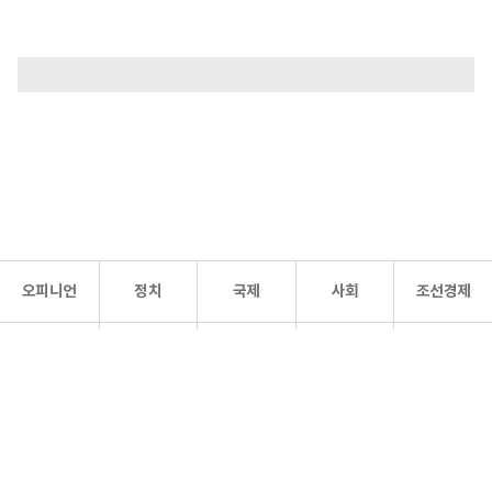
오피니언
정치
국제
사회
조선경제
문화·
조선
스포츠
건강
조선몰
연예
리더스
조선일보 공식 SNS