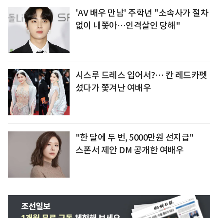
'AV 배우 만남' 주학년 "소속사가 절차
없이 내쫓아…인격살인 당해"
시스루 드레스 입어서?… 칸 레드카펫
섰다가 쫓겨난 여배우
"한 달에 두 번, 5000만원 선지급"
스폰서 제안 DM 공개한 여배우