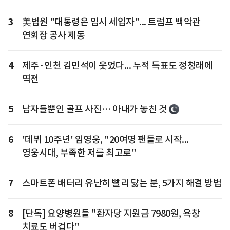
3
美법원 "대통령은 임시 세입자"... 트럼프 백악관
연회장 공사 제동
4
제주·인천 김민석이 웃었다... 누적 득표도 정청래에
역전
5
남자들뿐인 골프 사진… 아내가 놓친 것
6
'데뷔 10주년' 임영웅, "20여명 팬들로 시작...
영웅시대, 부족한 저를 최고로"
7
스마트폰 배터리 유난히 빨리 닳는 분, 5가지 해결 방법
8
[단독] 요양병원들 "환자당 지원금 7980원, 욕창
치료도 버겁다"