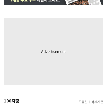
100자평
도움말
삭제기준