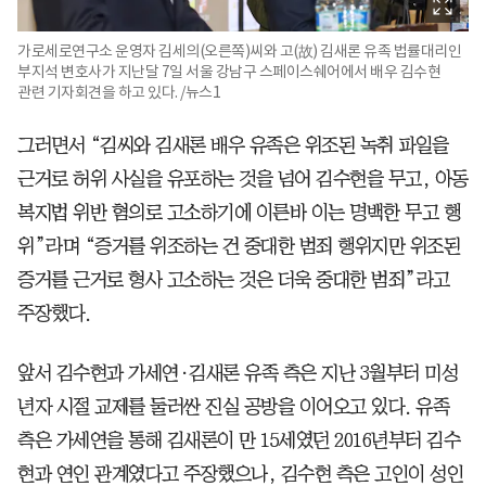
가로세로연구소 운영자 김세의(오른쪽)씨와 고(故) 김새론 유족 법률대리인
부지석 변호사가 지난달 7일 서울 강남구 스페이스쉐어에서 배우 김수현
관련 기자회견을 하고 있다. /뉴스1
그러면서 “김씨와 김새론 배우 유족은 위조된 녹취 파일을
근거로 허위 사실을 유포하는 것을 넘어 김수현을 무고, 아동
복지법 위반 혐의로 고소하기에 이른바 이는 명백한 무고 행
위”라며 “증거를 위조하는 건 중대한 범죄 행위지만 위조된
증거를 근거로 형사 고소하는 것은 더욱 중대한 범죄”라고
주장했다.
앞서 김수현과 가세연·김새론 유족 측은 지난 3월부터 미성
년자 시절 교제를 둘러싼 진실 공방을 이어오고 있다. 유족
측은 가세연을 통해 김새론이 만 15세였던 2016년부터 김수
현과 연인 관계였다고 주장했으나, 김수현 측은 고인이 성인