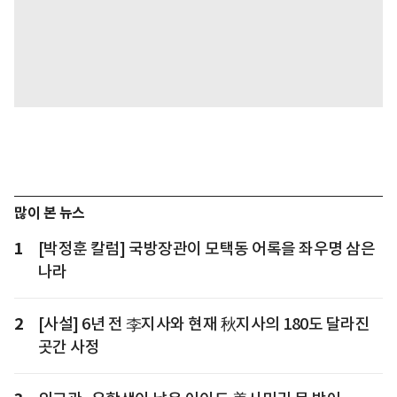
많이 본 뉴스
1
[박정훈 칼럼] 국방장관이 모택동 어록을 좌우명 삼은
나라
2
[사설] 6년 전 李지사와 현재 秋지사의 180도 달라진
곳간 사정