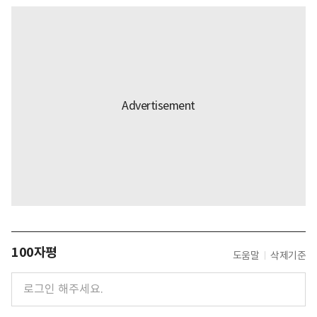
100자평
도움말
삭제기준