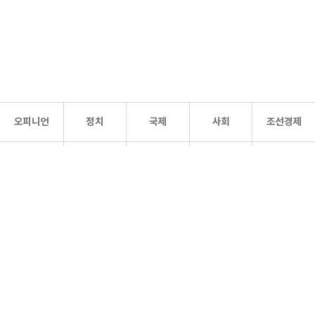
오피니언
정치
국제
사회
조선경제
문화·
조선
스포츠
건강
조선몰
연예
리더스
조선일보 공식 SNS
개인정보처리방침
사이트맵
Copyright 조선일보 All rights reserved. 무단 전재 및 재배포 금지.