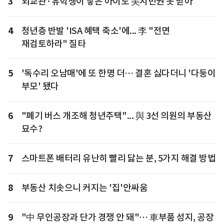
3
외교관·유학생이 낳은 아이도 美시민권 못 받아
4
청년층 반발 'ISA 혜택 축소'에... 李 "전면
재검토하라" 질타
5
'독수리 오남매'에 또 한명 더… 결혼 싫다더니 '다둥이
부모' 됐다
6
"폐기 버스 개조해 청년주택"... 與 3선 의원의 부동산
묘수?
7
스마트폰 배터리 유난히 빨리 닳는 분, 5가지 해결 방법
8
부동산 치솟으니 커지는 '집'안싸움
9
"中 무인공장과 단가 경쟁 안 돼"… 車부품 성지, 공장