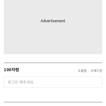
100자평
도움말
삭제기준