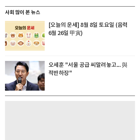
사회 많이 본 뉴스
[오늘의 운세] 8월 8일 토요일 (음력
6월 26일 甲寅)
오세훈 "서울 공급 씨말려놓고... 與
적반하장"