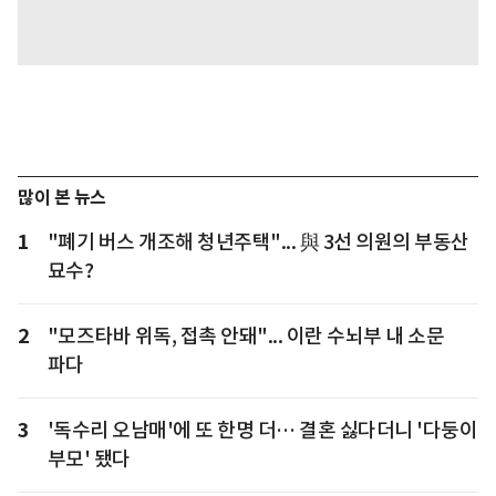
많이 본 뉴스
1
"폐기 버스 개조해 청년주택"... 與 3선 의원의 부동산
묘수?
2
"모즈타바 위독, 접촉 안돼"... 이란 수뇌부 내 소문
파다
3
'독수리 오남매'에 또 한명 더… 결혼 싫다더니 '다둥이
부모' 됐다