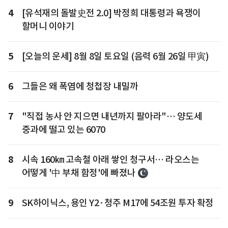
4
[유석재의 돌발史전 2.0] 박정희 대통령과 욕쟁이
할머니 이야기
5
[오늘의 운세] 8월 8일 토요일 (음력 6월 26일 甲寅)
6
그들은 왜 폭염에 청첩장 내밀까
7
"직접 농사 안 지으면 내년까지 팔아라"… 양도세
중과에 떨고 있는 6070
8
시속 160㎞ 고속철 아래 쌓인 청구서… 라오스는
어떻게 '中 부채 함정'에 빠졌나
9
SK하이닉스, 용인 Y2·청주 M17에 54조원 투자 확정