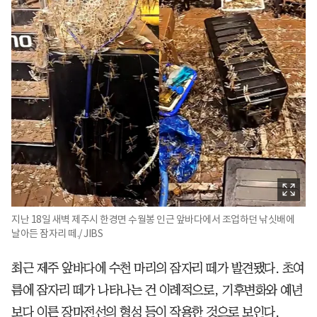
지난 18일 새벽 제주시 한경면 수월봉 인근 앞바다에서 조업하던 낚싯배에
날아든 잠자리 떼./ JIBS
최근 제주 앞바다에 수천 마리의 잠자리 떼가 발견됐다. 초여
름에 잠자리 떼가 나타나는 건 이례적으로, 기후변화와 예년
보다 이른 장마전선의 형성 등이 작용한 것으로 보인다.