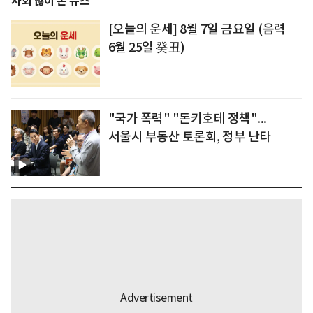
사회 많이 본 뉴스
[오늘의 운세] 8월 7일 금요일 (음력
6월 25일 癸丑)
"국가 폭력" "돈키호테 정책"...
서울시 부동산 토론회, 정부 난타