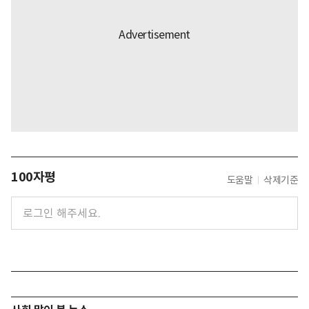
100자평
도움말
삭제기준