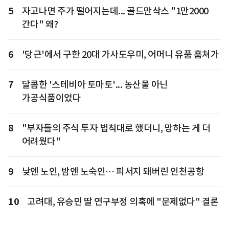
5
자고나면 주가 떨어지는데... 골드만삭스 "1만2000
간다" 왜?
6
'당근'에서 구한 20대 가사도우미, 어머니 유품 훔쳐가
7
달콤한 '스테비아 토마토'... 농산물 아닌
가공식품이었다
8
"부자들의 주식 투자 법칙대로 했더니, 망하는 게 더
어려웠다"
9
낮엔 노인, 밤엔 노숙인… 피서지 돼버린 인천공항
10
고려대, 유승민 딸 연구부정 의혹에 "문제없다" 결론