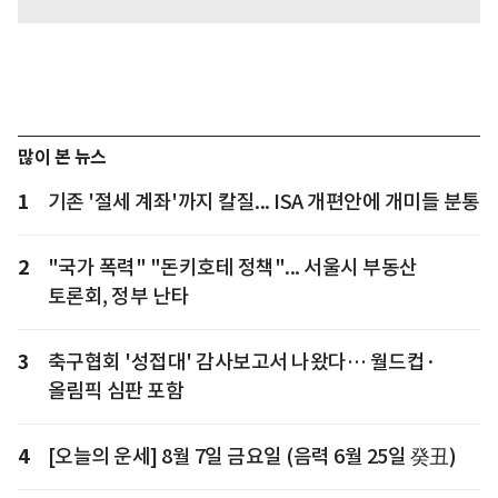
많이 본 뉴스
1
기존 '절세 계좌'까지 칼질... ISA 개편안에 개미들 분통
2
"국가 폭력" "돈키호테 정책"... 서울시 부동산
토론회, 정부 난타
3
축구협회 '성접대' 감사보고서 나왔다… 월드컵·
올림픽 심판 포함
4
[오늘의 운세] 8월 7일 금요일 (음력 6월 25일 癸丑)