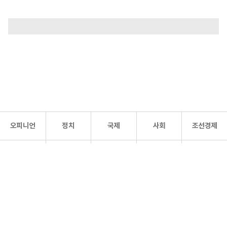
오피니언
정치
국제
사회
조선경제
문화·
조선
스포츠
건강
조선몰
연예
리더스
조선일보 공식 SNS