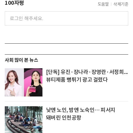
100자평
도움말
삭제기준
사회 많이 본 뉴스
[단독] 유진·장나라·장영란·서정희...
뷰티제품 뻥튀기 광고 걸렸다
낮엔 노인, 밤엔 노숙인… 피서지
돼버린 인천공항