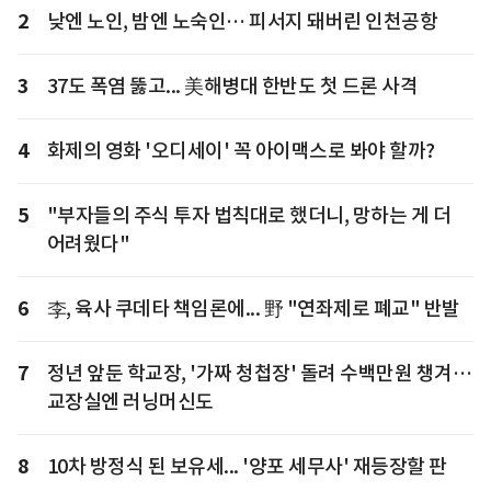
2
낮엔 노인, 밤엔 노숙인… 피서지 돼버린 인천공항
3
37도 폭염 뚫고... 美해병대 한반도 첫 드론 사격
4
화제의 영화 '오디세이' 꼭 아이맥스로 봐야 할까?
5
"부자들의 주식 투자 법칙대로 했더니, 망하는 게 더
어려웠다"
6
李, 육사 쿠데타 책임론에... 野 "연좌제로 폐교" 반발
7
정년 앞둔 학교장, '가짜 청첩장' 돌려 수백만원 챙겨…
교장실엔 러닝머신도
8
10차 방정식 된 보유세... '양포 세무사' 재등장할 판