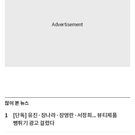
많이 본 뉴스
1
[단독] 유진·장나라·장영란·서정희... 뷰티제품
뻥튀기 광고 걸렸다