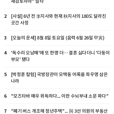
재검토하라" 질타
2
[사설] 6년 전 李지사와 현재 秋지사의 180도 달라진
곳간 사정
3
[오늘의 운세] 8월 8일 토요일 (음력 6월 26일 甲寅)
4
'독수리 오남매'에 또 한명 더… 결혼 싫다더니 '다둥이
부모' 됐다
5
[박정훈 칼럼] 국방장관이 모택동 어록을 좌우명 삼은
나라
6
"모즈타바 매우 위독하다... 이란 수뇌부내 소문 파다"
7
"폐기 버스 개조해 청년주택"... 與 3선 의원의 부동산