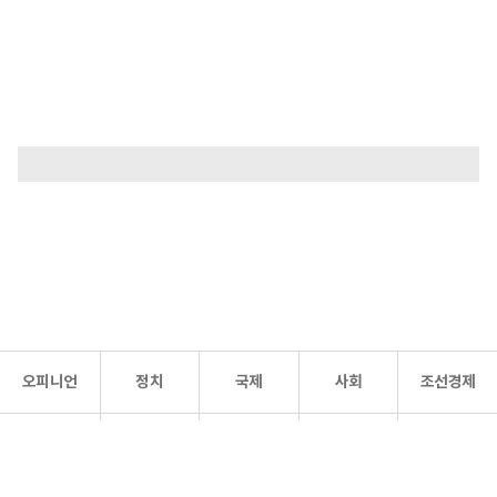
오피니언
정치
국제
사회
조선경제
문화·
조선
스포츠
건강
조선몰
연예
리더스