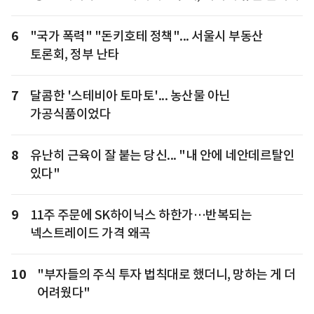
6
"국가 폭력" "돈키호테 정책"... 서울시 부동산
토론회, 정부 난타
7
달콤한 '스테비아 토마토'... 농산물 아닌
가공식품이었다
8
유난히 근육이 잘 붙는 당신... "내 안에 네안데르탈인
있다"
9
11주 주문에 SK하이닉스 하한가…반복되는
넥스트레이드 가격 왜곡
10
"부자들의 주식 투자 법칙대로 했더니, 망하는 게 더
어려웠다"