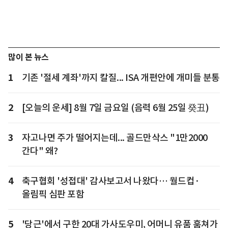
많이 본 뉴스
1
기존 '절세 계좌'까지 칼질... ISA 개편안에 개미들 분통
2
[오늘의 운세] 8월 7일 금요일 (음력 6월 25일 癸丑)
3
자고나면 주가 떨어지는데... 골드만삭스 "1만2000
간다" 왜?
4
축구협회 '성접대' 감사보고서 나왔다… 월드컵·
올림픽 심판 포함
5
'당근'에서 구한 20대 가사도우미, 어머니 유품 훔쳐가