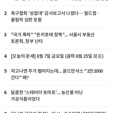
2
축구협회 '성접대' 감사보고서 나왔다… 월드컵·
올림픽 심판 포함
3
"국가 폭력" "돈키호테 정책"... 서울시 부동산
토론회, 정부 난타
4
[오늘의 운세] 8월 7일 금요일 (음력 6월 25일 癸丑)
5
자고나면 주가 떨어지는데... 골드만삭스 "1만2000
간다" 왜?
6
달콤한 '스테비아 토마토'... 농산물 아닌
가공식품이었다