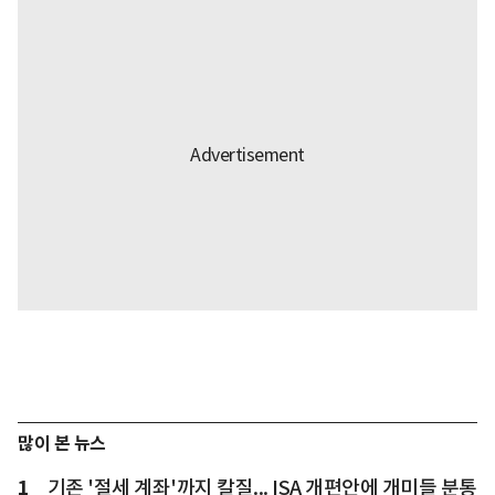
많이 본 뉴스
1
기존 '절세 계좌'까지 칼질... ISA 개편안에 개미들 분통