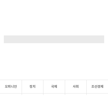
오피니언
정치
국제
사회
조선경제
문화·
조선
스포츠
건강
조선몰
연예
리더스