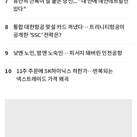
7
유난히 근육이 잘 붙는 당신... "내 안에 네안데르탈인
있다"
8
통합 대한항공 맞설 카드 꺼냈다… 트리니티항공이
공개한 'SSC' 전략은?
9
낮엔 노인, 밤엔 노숙인… 피서지 돼버린 인천공항
10
11주 주문에 SK하이닉스 하한가…반복되는
넥스트레이드 가격 왜곡