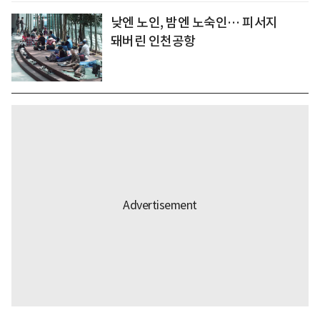
낮엔 노인, 밤엔 노숙인… 피서지
돼버린 인천공항