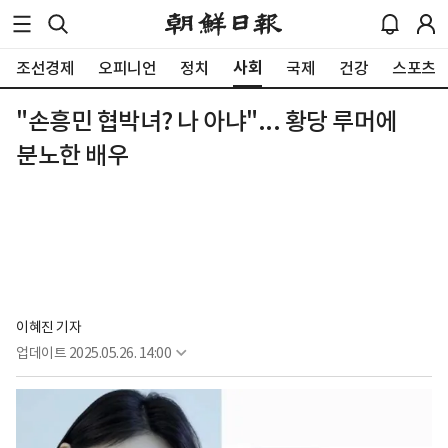
사회
조선경제
오피니언
정치
국제
건강
스포츠
"손흥민 협박녀? 나 아냐"... 황당 루머에
분노한 배우
이혜진 기자
업데이트
2025.05.26. 14:00