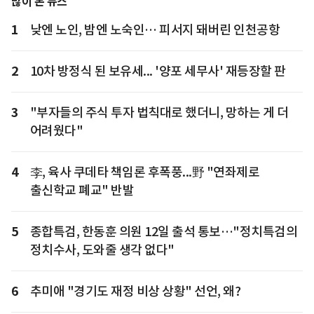
많이 본 뉴스
1
낮엔 노인, 밤엔 노숙인… 피서지 돼버린 인천공항
2
10차 방정식 된 보유세... '양포 세무사' 재등장할 판
3
"부자들의 주식 투자 법칙대로 했더니, 망하는 게 더
어려웠다"
4
李, 육사 쿠데타 책임론 후폭풍...野 "연좌제로
출신학교 폐교" 반발
5
종합특검, 한동훈 의원 12일 출석 통보…"정치특검의
정치수사, 도와줄 생각 없다"
6
추미애 "경기도 재정 비상 상황" 선언, 왜?