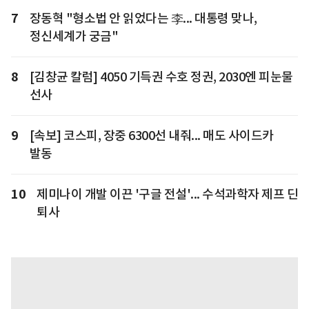
7
장동혁 "형소법 안 읽었다는 李... 대통령 맞나,
정신세계가 궁금"
8
[김창균 칼럼] 4050 기득권 수호 정권, 2030엔 피눈물
선사
9
[속보] 코스피, 장중 6300선 내줘... 매도 사이드카
발동
10
제미나이 개발 이끈 '구글 전설'... 수석과학자 제프 딘
퇴사