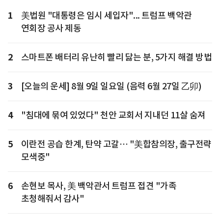
1
美법원 "대통령은 임시 세입자"... 트럼프 백악관
연회장 공사 제동
2
스마트폰 배터리 유난히 빨리 닳는 분, 5가지 해결 방법
3
[오늘의 운세] 8월 9일 일요일 (음력 6월 27일 乙卯)
4
"침대에 묶여 있었다" 천안 교회서 지내던 11살 숨져
5
이란전 공습 한계, 탄약 고갈… "美합참의장, 출구전략
모색중"
6
손현보 목사, 美 백악관서 트럼프 접견 "가족
초청해줘서 감사"