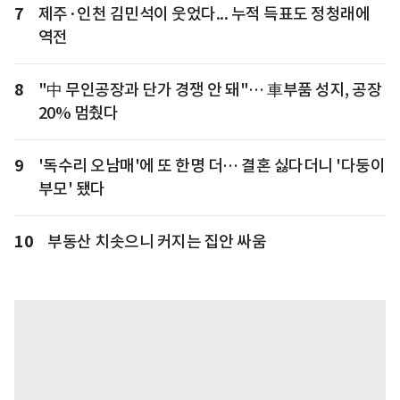
7
제주·인천 김민석이 웃었다... 누적 득표도 정청래에
역전
8
"中 무인공장과 단가 경쟁 안 돼"… 車부품 성지, 공장
20% 멈췄다
9
'독수리 오남매'에 또 한명 더… 결혼 싫다더니 '다둥이
부모' 됐다
10
부동산 치솟으니 커지는 집안 싸움