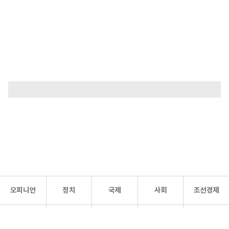
오피니언
정치
국제
사회
조선경제
문화·
조선
스포츠
건강
조선몰
연예
리더스