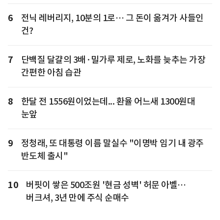
6
전닉 레버리지, 10분의 1로… 그 돈이 옮겨가 사들인
건?
7
단백질 달걀의 3배·밀가루 제로, 노화를 늦추는 가장
간편한 아침 습관
8
한달 전 1556원이었는데... 환율 어느새 1300원대
눈앞
9
정청래, 또 대통령 이름 말실수 "이명박 임기 내 광주
반도체 출시"
10
버핏이 쌓은 500조원 '현금 성벽' 허문 아벨…
버크셔, 3년 만에 주식 순매수