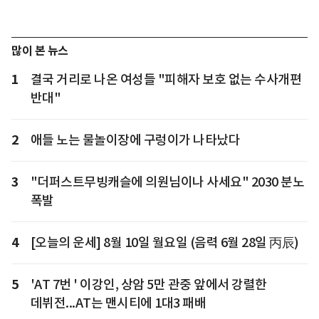
많이 본 뉴스
1
결국 거리로 나온 여성들 "피해자 보호 없는 수사개편
반대"
2
애들 노는 물놀이장에 구렁이가 나타났다
3
"더퍼스트무빙캐슬에 의원님이나 사세요" 2030 분노
폭발
4
[오늘의 운세] 8월 10일 월요일 (음력 6월 28일 丙辰)
5
'AT 7번 ' 이강인, 상암 5만 관중 앞에서 강렬한
데뷔전...AT는 맨시티에 1대3 패배