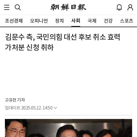
사회
조선경제
오피니언
정치
국제
건강
스포츠
김문수 측, 국민의힘 대선 후보 취소 효력
가처분 신청 취하
고유찬 기자
업데이트
2025.05.12. 14:50