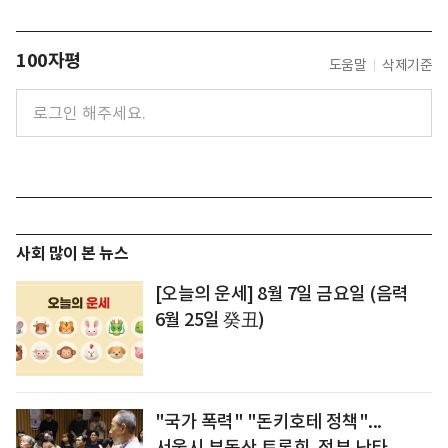
100자평
도움말
삭제기준
사회 많이 본 뉴스
[오늘의 운세] 8월 7일 금요일 (음력
6월 25일 癸丑)
"국가 폭력" "돈키호테 정책"...
서울시 부동산 토론회, 정부 난타