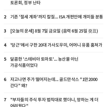
토론회, 정부 난타
2
기존 '절세 계좌'까지 칼질... ISA 개편안에 개미들 분통
3
[오늘의 운세] 8월 7일 금요일 (음력 6월 25일 癸丑)
4
'당근'에서 구한 20대 가사도우미, 어머니 유품 훔쳐가
5
달콤한 '스테비아 토마토'... 농산물 아닌
가공식품이었다
6
자고나면 주가 떨어지는데... 골드만삭스 "1만2000
간다" 왜?
7
"부자들의 주식 투자 법칙대로 했더니, 망하는 게 더
어려웠다"