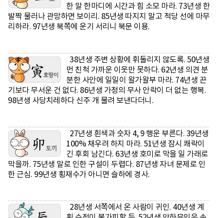
한 말 한마디에 시간과 힘 소모 마라. 73년생 한
발짝 물러나 관망하면 보이리. 85년생 따지지 말고 적당 선에 마무
리하라. 97년생 북쪽에 운기 서리니 북문 이용.
38년생 주변 상황에 휘둘리지 않도록. 50년생
먼 친척 가까운 이웃만 못하다. 62년생 의견 분
분한 사안에 일일이 왈가왈부 마라. 74년생 끈
기보다 무서운 건 없다. 86년생 가정의 무사 안락이 더 없는 행복.
98년생 사당치레하다 신주 개 물려 보낸다더니.
27년생 흰색과 숫자 4, 9 행운 부른다. 39년생
100% 채우려 하지 마라. 51년생 잠시 쾌락이
긴 후회 남긴다. 63년생 호미로 막을 일 가래로
막을까. 75년생 말로 인한 구설이 두렵다. 87년생 자녀 문제로 인
한 근심. 99년생 횡재수가 아니면 슬하에 경사.
28년생 서쪽에서 온 사람이 귀인. 40년생 계
획 수정이 불가피할 듯. 52년생 안하무인은 손