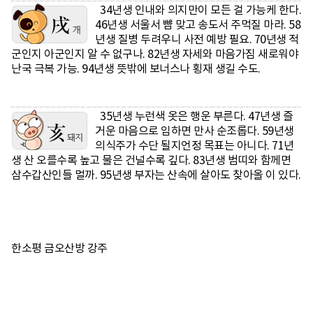
34년생 인내와 의지만이 모든 걸 가능케 한다.
46년생 서울서 뺨 맞고 송도서 주먹질 마라. 58
년생 질병 두려우니 사전 예방 필요. 70년생 적
군인지 아군인지 알 수 없구나. 82년생 자세와 마음가짐 새로워야
난국 극복 가능. 94년생 뜻밖에 보너스나 횡재 생길 수도.
35년생 누런색 옷은 행운 부른다. 47년생 즐
거운 마음으로 임하면 만사 순조롭다. 59년생
의식주가 수단 될지언정 목표는 아니다. 71년
생 산 오를수록 높고 물은 건널수록 깊다. 83년생 범띠와 함께면
삼수갑산인들 멀까. 95년생 부자는 산속에 살아도 찾아올 이 있다.
한소평 금오산방 강주