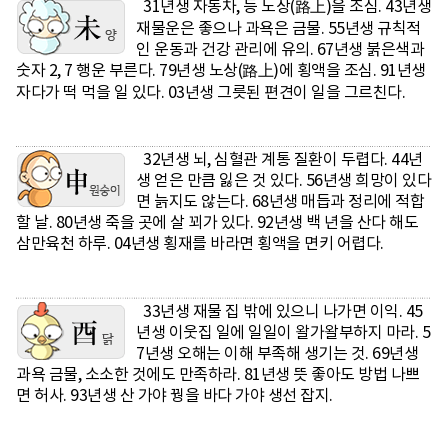
31년생 자동차, 등 노상(路上)을 조심. 43년생
재물운은 좋으나 과욕은 금물. 55년생 규칙적
인 운동과 건강 관리에 유의. 67년생 붉은색과
숫자 2, 7 행운 부른다. 79년생 노상(路上)에 횡액을 조심. 91년생
자다가 떡 먹을 일 있다. 03년생 그릇된 편견이 일을 그르친다.
32년생 뇌, 심혈관 계통 질환이 두렵다. 44년
생 얻은 만큼 잃은 것 있다. 56년생 희망이 있다
면 늙지도 않는다. 68년생 매듭과 정리에 적합
할 날. 80년생 죽을 곳에 살 꾀가 있다. 92년생 백 년을 산다 해도
삼만육천 하루. 04년생 횡재를 바라면 횡액을 면키 어렵다.
33년생 재물 집 밖에 있으니 나가면 이익. 45
년생 이웃집 일에 일일이 왈가왈부하지 마라. 5
7년생 오해는 이해 부족해 생기는 것. 69년생
과욕 금물, 소소한 것에도 만족하라. 81년생 뜻 좋아도 방법 나쁘
면 허사. 93년생 산 가야 꿩을 바다 가야 생선 잡지.