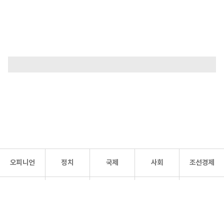
오피니언
정치
국제
사회
조선경제
문화·
조선
스포츠
건강
조선몰
연예
리더스