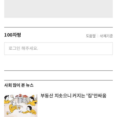
100자평
도움말
삭제기준
사회 많이 본 뉴스
부동산 치솟으니 커지는 '집'안싸움