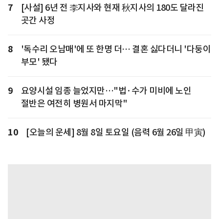
7
[사설] 6년 전 李지사와 현재 秋지사의 180도 달라진
곳간 사정
8
'독수리 오남매'에 또 한명 더… 결혼 싫다더니 '다둥이
부모' 됐다
9
요양시설 임종 늘었지만…"법·수가 미비에 노인
절반은 여전히 병원서 마지막"
10
[오늘의 운세] 8월 8일 토요일 (음력 6월 26일 甲寅)