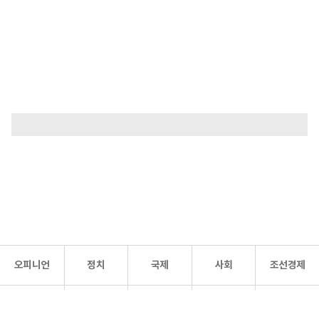
오피니언
정치
국제
사회
조선경제
문화·
조선
스포츠
건강
조선몰
연예
리더스