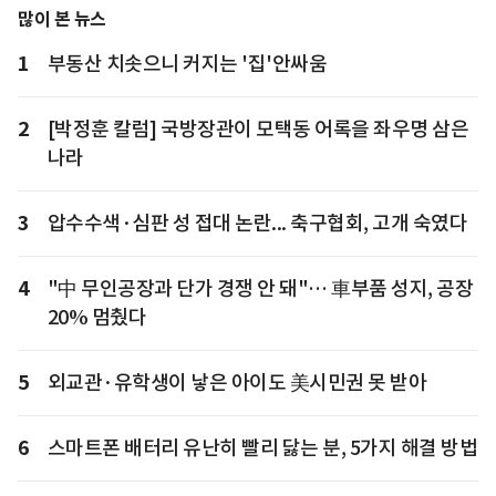
많이 본 뉴스
1
부동산 치솟으니 커지는 '집'안싸움
2
[박정훈 칼럼] 국방장관이 모택동 어록을 좌우명 삼은
나라
3
압수수색·심판 성 접대 논란... 축구협회, 고개 숙였다
4
"中 무인공장과 단가 경쟁 안 돼"… 車부품 성지, 공장
20% 멈췄다
5
외교관·유학생이 낳은 아이도 美시민권 못 받아
6
스마트폰 배터리 유난히 빨리 닳는 분, 5가지 해결 방법