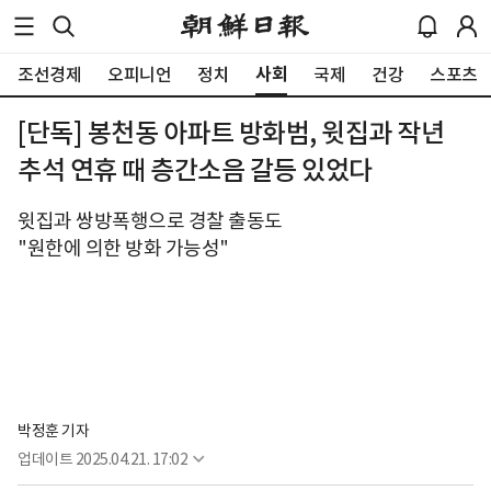
사회
조선경제
오피니언
정치
국제
건강
스포츠
[단독] 봉천동 아파트 방화범, 윗집과 작년
추석 연휴 때 층간소음 갈등 있었다
윗집과 쌍방폭행으로 경찰 출동도
"원한에 의한 방화 가능성"
박정훈 기자
업데이트
2025.04.21. 17:02