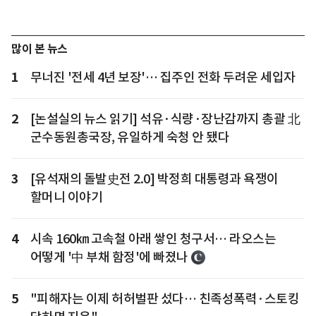
많이 본 뉴스
1
무너진 '전세 4년 보장'… 집주인 전화 두려운 세입자
2
[논설실의 뉴스 읽기] 석유·식량·장난감까지 총괄 北
군수동원총국장, 유일하게 숙청 안 됐다
3
[유석재의 돌발史전 2.0] 박정희 대통령과 욕쟁이
할머니 이야기
4
시속 160㎞ 고속철 아래 쌓인 청구서… 라오스는
어떻게 '中 부채 함정'에 빠졌나
5
"피해자는 이제 허허벌판 섰다… 친족성폭력·스토킹