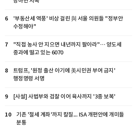
당하면 지옥"
6
'부동산세 역풍' 비상 걸린 與 서울 의원들 "정부안
수정해야"
7
"직접 농사 안 지으면 내년까지 팔아라"… 양도세
중과에 떨고 있는 6070
8
트럼프, '원정 출산 아기에 美시민권 부여 금지'
행정명령 서명
9
[사설] 사법부와 검찰 이어 육사까지 '3종 보복'
10
기존 '절세 계좌'까지 칼질... ISA 개편안에 개미들
분통