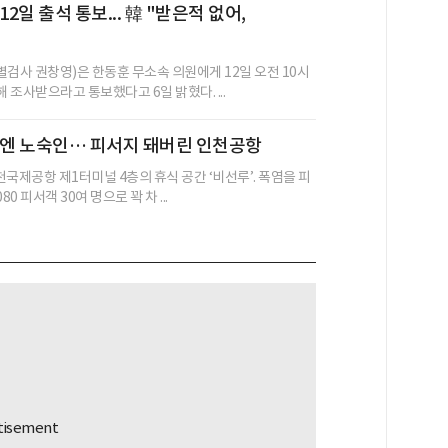
12일 출석 통보... 韓 "받은적 없어,
별검사 권창영)은 한동훈 무소속 의원에게 12일 오전 10시
조사받으라고 통보했다고 6일 밝혔다. ...
밤엔 노숙인… 피서지 돼버린 인천공항
인천국제공항 제1터미널 4층의 휴식 공간 ‘비선루’. 폭염을 피
80 피서객 30여 명으로 꽉 차 ...