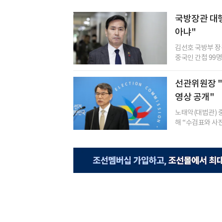
국방장관 대행
아냐"
김선호 국방부 
중국인 간첩 99명
선관위원장 "
영상 공개"
노태악(대법관) 
해 “수검표와 사전 