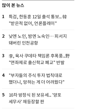
많이 본 뉴스
1
특검, 한동훈 12일 출석 통보... 韓
"받은적 없어, 언론플레이"
2
낮엔 노인, 밤엔 노숙인… 피서지
돼버린 인천공항
3
李, 육사 쿠데타 책임론 후폭풍...野
"연좌제로 출신학교 폐교" 반발
4
"부자들의 주식 투자 법칙대로
했더니, 망하는 게 더 어려웠다"
5
10차 방정식 된 보유세... '양포
세무사' 재등장할 판