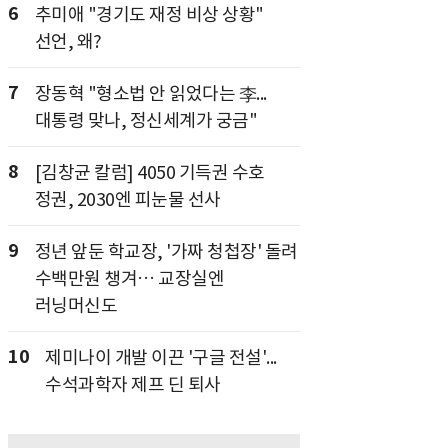
6
추미애 "경기도 재정 비상 상황"
선언, 왜?
7
장동혁 "형소법 안 읽었다는 李...
대통령 맞나, 정신세계가 궁금"
8
[김창균 칼럼] 4050 기득권 수호
정권, 2030엔 피눈물 선사
9
정년 앞둔 학교장, '가짜 청첩장' 돌려
수백만원 챙겨… 교장실엔
러닝머신도
10
제미나이 개발 이끈 '구글 전설'...
수석과학자 제프 딘 퇴사