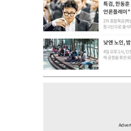
특검, 한동훈 
언론플레이"
2차 종합특검(특
참고인으로 출석해 
낮엔 노인, 
4일 오후 1시, 
해 공항을 찾은 60