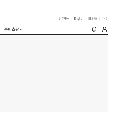
신문구독
|
English
|
日本語
|
中文
콘텐츠판