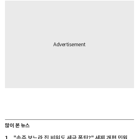
많이 본 뉴스
1
"손주 보느라 집 비워도 세금 폭탄?" 세제 개편 민원