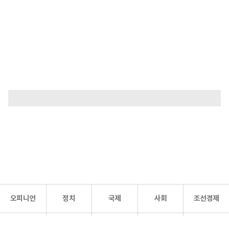
오피니언
정치
국제
사회
조선경제
문화·
조선
스포츠
건강
조선몰