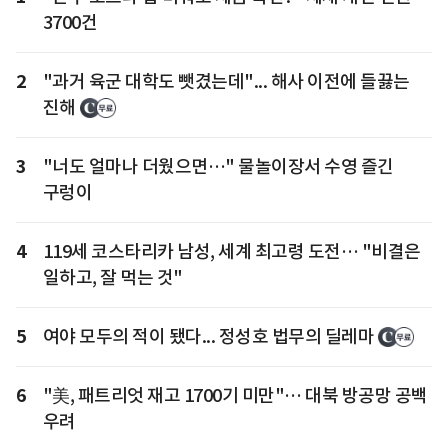
3700건
2
"과거 육군 대학도 뺏겼는데"... 해사 이전에 들끓는
진해
3
"너도 얼마나 더웠으면…" 물놀이장서 수영 즐긴
구렁이
4
119세 코스타리카 남성, 세계 최고령 도전… "비결은
일하고, 잘 먹는 것"
5
여야 모두의 적이 됐다... 정성호 법무의 딜레마
6
"美, 패트리엇 재고 1700기 미만"… 대북 방공망 공백
우려