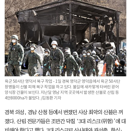
육군 50사단 영덕서 복구 작업 - 1일 경북 영덕군 영덕읍에서 육군 50사단
장병들이 산불 피해 복구 작업을 하고 있다. 불길에 새카맣게 타버린 광어
양식장 건물이 보인다. 지난달 영남 지역 곳곳에서 발생한 산불로 산림 등
4만8000ha가 불탔다. /김동환 기자
경북 의성, 경남 산청 등에서 번졌던 사상 최악의 산불은 꺼
졌다. 산림 전문가들은 조만간 닥칠 ‘3대 리스크(위험)’에 대
비해야 한다고 했다. 3대 리스크로 산사태와 재선충, 한식·