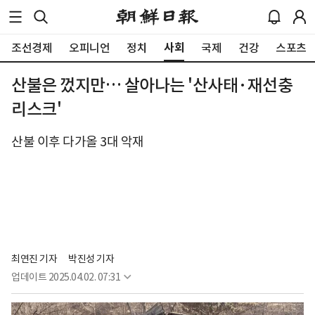
사회
조선경제
오피니언
정치
국제
건강
스포츠
산불은 껐지만… 살아나는 '산사태·재선충
리스크'
산불 이후 다가올 3대 악재
최연진 기자
박진성 기자
업데이트
2025.04.02. 07:31