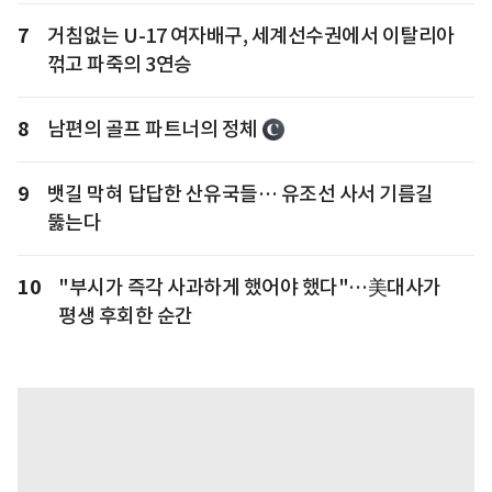
7
거침없는 U-17 여자배구, 세계선수권에서 이탈리아
꺾고 파죽의 3연승
8
남편의 골프 파트너의 정체
9
뱃길 막혀 답답한 산유국들… 유조선 사서 기름길
뚫는다
10
"부시가 즉각 사과하게 했어야 했다"…美대사가
평생 후회한 순간