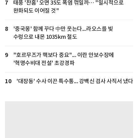
7
태풍 '찬홈' 오면 35도 폭염 꺾일까… "일시적으로
완화되도 이어질 것"
8
'중국몽' 함께 꾸다 中만 웃는다...라오스를 빚
수렁으로 내몬 1035km 철도
9
"호르무즈가 핵보다 중요"... 이란 안보수장에
'혁명수비대 전설' 초강경파
10
'대장동' 수사 이끈 특수통... 강백신 검사 사직서 냈다