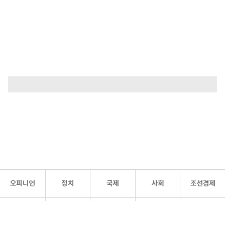
오피니언
정치
국제
사회
조선경제
문화·
조선
스포츠
건강
조선몰
연예
리더스