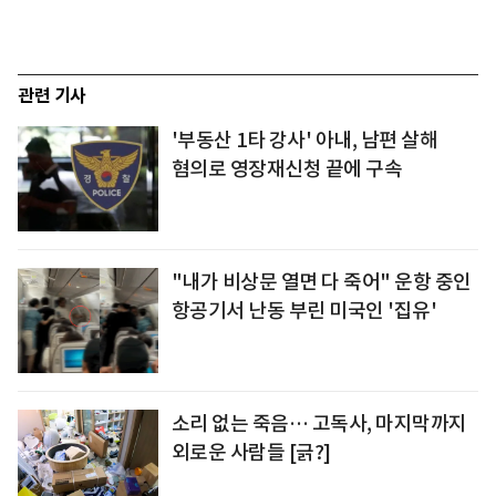
관련 기사
'부동산 1타 강사' 아내, 남편 살해
혐의로 영장재신청 끝에 구속
"내가 비상문 열면 다 죽어" 운항 중인
항공기서 난동 부린 미국인 '집유'
소리 없는 죽음… 고독사, 마지막까지
외로운 사람들 [긁?]