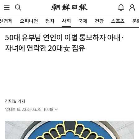
사회
선경제
오피니언
정치
국제
건강
스포츠
문
50대 유부남 연인이 이별 통보하자 아내·
자녀에 연락한 20대女 집유
김명일 기자
업데이트
2025.03.25. 10:48