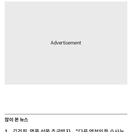
많이 본 뉴스
1
김건희, 명품 선물 추궁받자... "다른 영부인들 수사는