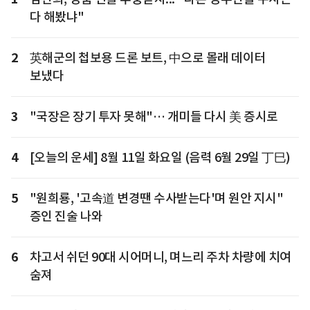
다 해봤냐"
2
英해군의 첩보용 드론 보트, 中으로 몰래 데이터
보냈다
3
"국장은 장기 투자 못해"… 개미들 다시 美 증시로
4
[오늘의 운세] 8월 11일 화요일 (음력 6월 29일 丁巳)
5
"원희룡, '고속道 변경땐 수사받는다'며 원안 지시"
증인 진술 나와
6
차고서 쉬던 90대 시어머니, 며느리 주차 차량에 치여
숨져