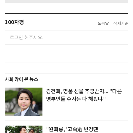
100자평
도움말
삭제기준
사회 많이 본 뉴스
김건희, 명품 선물 추궁받자... "다른
영부인들 수사는 다 해봤냐"
"원희룡, '고속道 변경땐