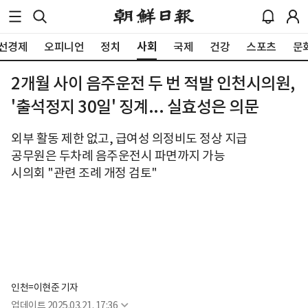
사회
선경제
오피니언
정치
국제
건강
스포츠
문
2개월 사이 음주운전 두 번 적발 인천시의원,
'출석정지 30일' 징계... 실효성은 의문
외부 활동 제한 없고, 급여성 의정비도 정상 지급
공무원은 두차례 음주운전시 파면까지 가능
시의회 "관련 조례 개정 검토"
인천=이현준 기자
업데이트
2025.03.21. 17:36