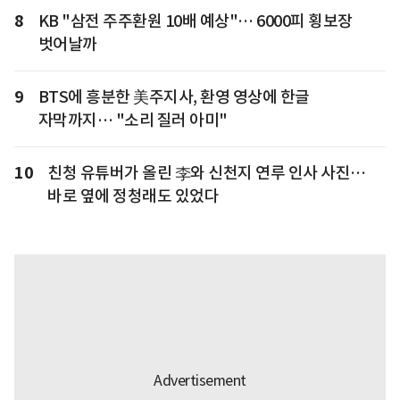
8
KB "삼전 주주환원 10배 예상"… 6000피 횡보장
벗어날까
9
BTS에 흥분한 美주지사, 환영 영상에 한글
자막까지… "소리 질러 아미"
10
친청 유튜버가 올린 李와 신천지 연루 인사 사진…
바로 옆에 정청래도 있었다