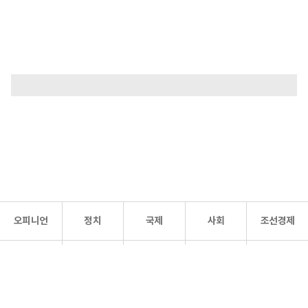
오피니언
정치
국제
사회
조선경제
문화·
조선
스포츠
건강
조선몰
연예
리더스
조선일보 공식 SNS