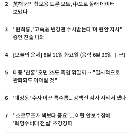
2
英해군의 첩보용 드론 보트, 中으로 몰래 데이터
보냈다
3
"원희룡, '고속道 변경땐 수사받는다'며 원안 지시"
증인 진술 나와
4
[오늘의 운세] 8월 11일 화요일 (음력 6월 29일 丁巳)
5
태풍 '찬홈' 오면 35도 폭염 꺾일까… "일시적으로
완화되도 이어질 것"
6
'대장동' 수사 이끈 특수통... 강백신 검사 사직서 냈다
7
"호르무즈가 핵보다 중요"... 이란 안보수장에
'혁명수비대 전설' 초강경파