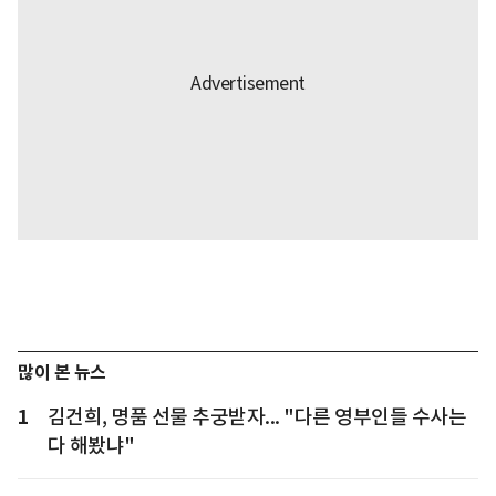
많이 본 뉴스
1
김건희, 명품 선물 추궁받자... "다른 영부인들 수사는
다 해봤냐"