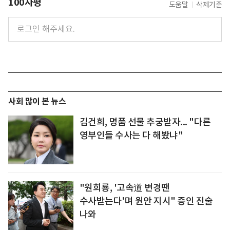
100자평
도움말
삭제기준
사회 많이 본 뉴스
김건희, 명품 선물 추궁받자... "다른
영부인들 수사는 다 해봤냐"
"원희룡, '고속道 변경땐
수사받는다'며 원안 지시" 증인 진술
나와