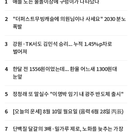
1
애들 노는 물놀이장에 구렁이가 나타났다
2
"더퍼스트무빙캐슬에 의원님이나 사세요" 2030 분노
폭발
3
강원·TK서도 김민석 승리... 누적 1.45%p차로
벌어져
4
한달 전 1556원이었는데... 환율 어느새 1300원대
눈앞
5
정청래 또 말실수 "이명박 임기 내 광주 반도체 출시"
6
[오늘의 운세] 8월 10일 월요일 (음력 6월 28일 丙辰)
7
단백질 달걀의 3배·밀가루 제로, 노화를 늦추는 가장