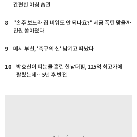
간편한 아침 습관
8
"손주 보느라 집 비워도 안 되나요?" 세금 폭탄 맞을까
민원 쏟아졌다
9
메시 부친, '축구의 신' 남기고 떠났다
10
박효신이 피눈물 흘린 한남더힐, 125억 최고가에
팔렸는데…5년 후 반전