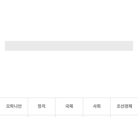
오피니언
정치
국제
사회
조선경제
문화·
조선
스포츠
건강
조선몰
연예
리더스