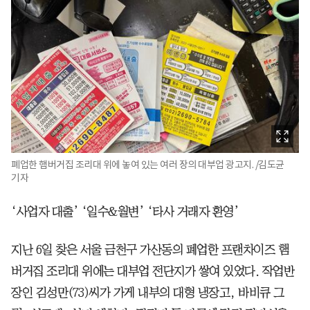
폐업한 햄버거집 조리대 위에 놓여 있는 여러 장의 대부업 광고지. /김도균
기자
‘사업자 대출’ ‘일수&월변’ ‘타사 거래자 환영’
지난 6일 찾은 서울 금천구 가산동의 폐업한 프랜차이즈 햄
버거집 조리대 위에는 대부업 전단지가 쌓여 있었다. 작업반
장인 김성만(73)씨가 가게 내부의 대형 냉장고, 바비큐 그