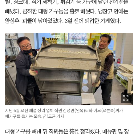
릴, 싱크대, 식기 세척기, 튀김기 등 가구에 달린 전기선을
빼냈다. 큼직한 대형 가구들을 홀로 빼뒀다. 냉장고 안에는
양상추·피클이 남아있었다. 3일 전에 폐업한 가게였다.
지난 6일 오전 폐업 정리 업체 직원 김성만(왼쪽)씨와 이모(오른쪽)씨가
폐가구를 옮기는 모습. /김도균 기자
대형 가구를 빼낸 뒤 직원들은 홀을 정리했다. 메뉴판 및 장