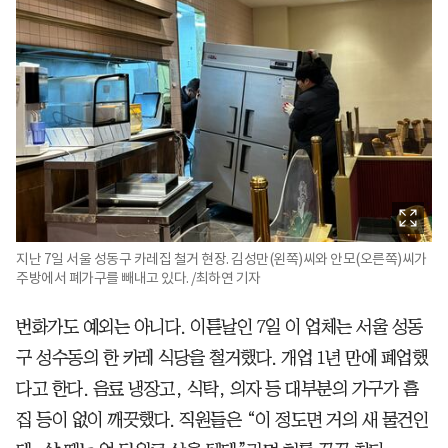
지난 7일 서울 성동구 카레집 철거 현장. 김성만(왼쪽)씨와 안모(오른쪽)씨가
주방에서 폐가구를 빼내고 있다. /최하연 기자
번화가도 예외는 아니다. 이튿날인 7일 이 업체는 서울 성동
구 성수동의 한 카레 식당을 철거했다. 개업 1년 만에 폐업했
다고 한다. 음료 냉장고, 식탁, 의자 등 대부분의 가구가 흠
집 등이 없이 깨끗했다. 직원들은 “이 정도면 거의 새 물건인