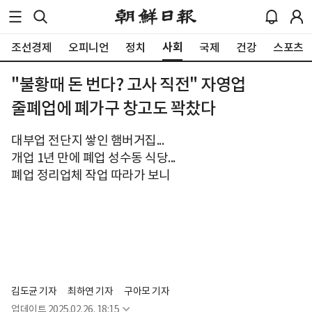
사회
조선경제
오피니언
정치
국제
건강
스포츠
"불황때 돈 번다? 고사 직전" 자영업
줄폐업에 폐가구 창고도 꽉찼다
대부업 전단지 쌓인 햄버거집...
개업 1년 만에 폐업 성수동 식당...
폐업 정리업체 작업 따라가 보니
김도균 기자
최하연 기자
구아모 기자
업데이트
2025.02.26. 18:15