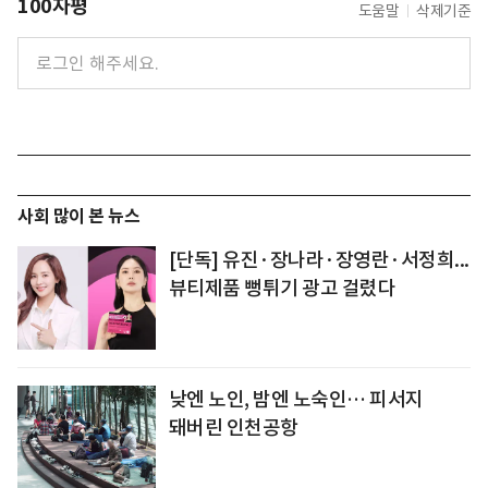
100자평
도움말
삭제기준
사회 많이 본 뉴스
[단독] 유진·장나라·장영란·서정희...
뷰티제품 뻥튀기 광고 걸렸다
낮엔 노인, 밤엔 노숙인… 피서지
돼버린 인천공항