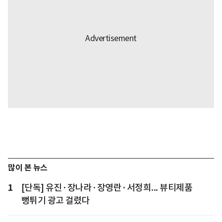
많이 본 뉴스
1
[단독] 유진·장나라·장영란·서정희... 뷰티제품
뻥튀기 광고 걸렸다