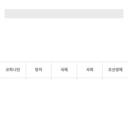
오피니언
정치
국제
사회
조선경제
문화·
조선
스포츠
건강
조선몰
연예
리더스
조선일보 공식 SNS