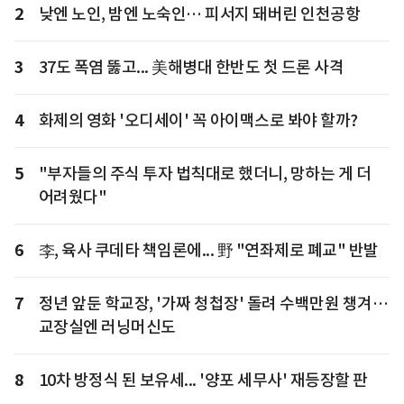
2
낮엔 노인, 밤엔 노숙인… 피서지 돼버린 인천공항
3
37도 폭염 뚫고... 美해병대 한반도 첫 드론 사격
4
화제의 영화 '오디세이' 꼭 아이맥스로 봐야 할까?
5
"부자들의 주식 투자 법칙대로 했더니, 망하는 게 더
어려웠다"
6
李, 육사 쿠데타 책임론에... 野 "연좌제로 폐교" 반발
7
정년 앞둔 학교장, '가짜 청첩장' 돌려 수백만원 챙겨…
교장실엔 러닝머신도
8
10차 방정식 된 보유세... '양포 세무사' 재등장할 판