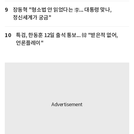
9
장동혁 "형소법 안 읽었다는 李... 대통령 맞나,
정신세계가 궁금"
10
특검, 한동훈 12일 출석 통보... 韓 "받은적 없어,
언론플레이"