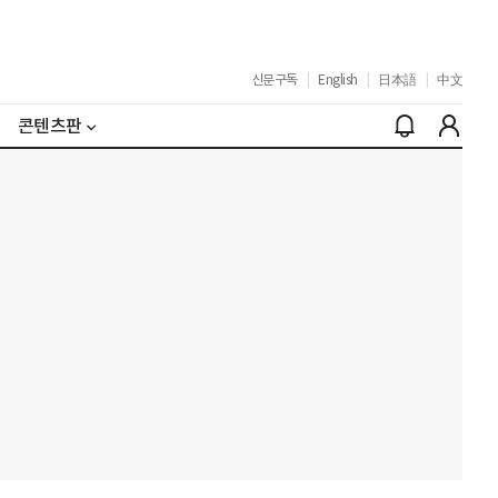
신문구독
|
English
|
日本語
|
中文
콘텐츠판