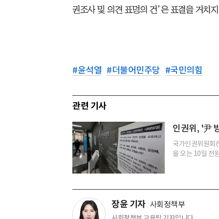
권조사 및 의견 표명의 건’은 표결을 거치지
#
윤석열
#
더불어민주당
#
국민의힘
관련 기사
인권위, '尹
국가인권위원회(인
을 오는 10일 전
장윤 기자
사회정책부
사회정책부 교육팀 기자입니다.