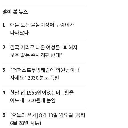
많이 본 뉴스
1
애들 노는 물놀이장에 구렁이가
나타났다
2
결국 거리로 나온 여성들 "피해자
보호 없는 수사개편 반대"
3
"더퍼스트무빙캐슬에 의원님이나
사세요" 2030 분노 폭발
4
한달 전 1556원이었는데... 환율
어느새 1300원대 눈앞
5
[오늘의 운세] 8월 10일 월요일 (음력
6월 28일 丙辰)