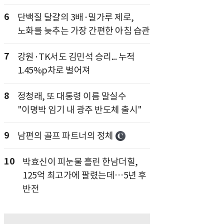
6
단백질 달걀의 3배·밀가루 제로,
노화를 늦추는 가장 간편한 아침 습관
7
강원·TK서도 김민석 승리... 누적
1.45%p차로 벌어져
8
정청래, 또 대통령 이름 말실수
"이명박 임기 내 광주 반도체 출시"
9
남편의 골프 파트너의 정체
10
박효신이 피눈물 흘린 한남더힐,
125억 최고가에 팔렸는데…5년 후
반전