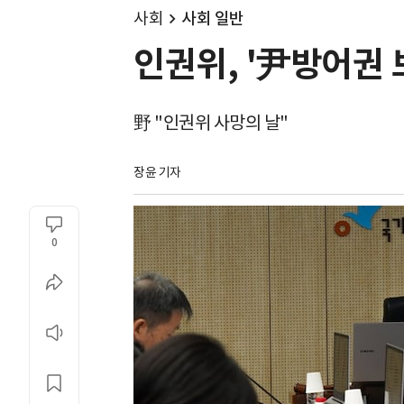
사회
사회 일반
인권위, '尹방어권 
野 "인권위 사망의 날"
장윤 기자
0