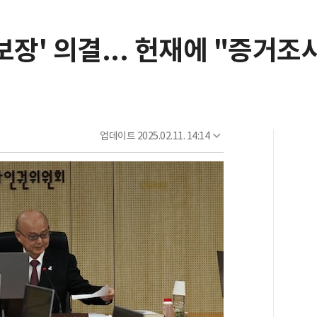
보장' 의결... 헌재에 "증거조
업데이트
2025.02.11. 14:14