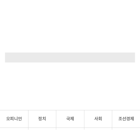
오피니언
정치
국제
사회
조선경제
문화·
조선
스포츠
건강
조선몰
연예
리더스