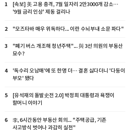
1
[속보] 美 고용 충격, 7월 일자리 2만3000개 감소…
'9월 금리 인상' 제동 걸리나
2
"모즈타바 매우 위독하다... 이란 수뇌부내 소문 파다"
3
"폐기 버스 개조해 청년주택"... 與 3선 의원의 부동산
묘수?
4
'독수리 오남매'에 또 한명 더… 결혼 싫다더니 '다둥이
부모' 됐다
5
[유석재의 돌발史전 2.0] 박정희 대통령과 욕쟁이
할머니 이야기
6
李, 6시간동안 부동산 회의... "주택공급, 기존
사고방식 벗어나 과감히 실천"