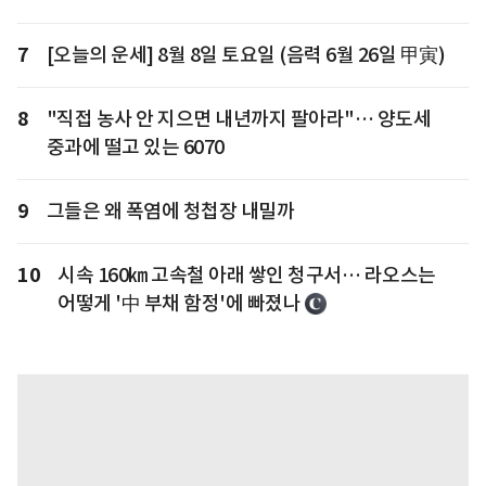
7
[오늘의 운세] 8월 8일 토요일 (음력 6월 26일 甲寅)
8
"직접 농사 안 지으면 내년까지 팔아라"… 양도세
중과에 떨고 있는 6070
9
그들은 왜 폭염에 청첩장 내밀까
10
시속 160㎞ 고속철 아래 쌓인 청구서… 라오스는
어떻게 '中 부채 함정'에 빠졌나