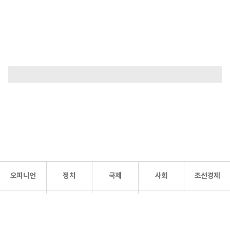
오피니언
정치
국제
사회
조선경제
문화·
조선
스포츠
건강
조선몰
연예
리더스