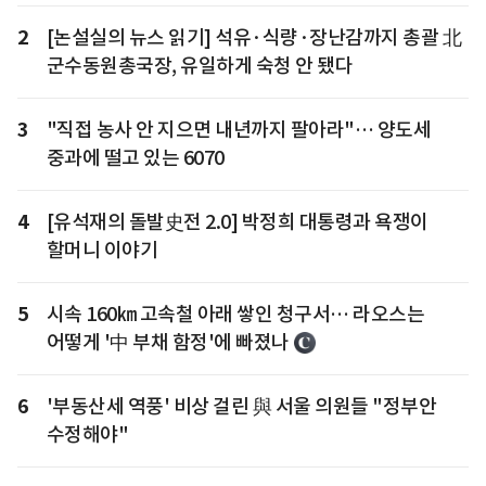
2
[논설실의 뉴스 읽기] 석유·식량·장난감까지 총괄 北
군수동원총국장, 유일하게 숙청 안 됐다
3
"직접 농사 안 지으면 내년까지 팔아라"… 양도세
중과에 떨고 있는 6070
4
[유석재의 돌발史전 2.0] 박정희 대통령과 욕쟁이
할머니 이야기
5
시속 160㎞ 고속철 아래 쌓인 청구서… 라오스는
어떻게 '中 부채 함정'에 빠졌나
6
'부동산세 역풍' 비상 걸린 與 서울 의원들 "정부안
수정해야"