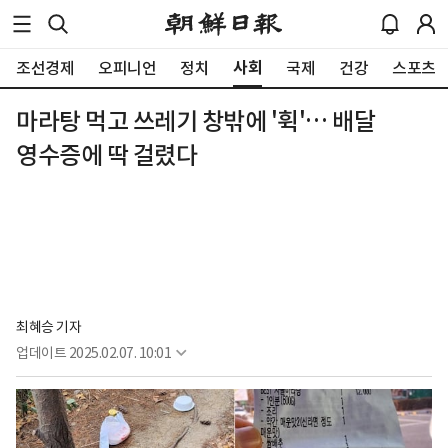
사회
조선경제
오피니언
정치
국제
건강
스포츠
마라탕 먹고 쓰레기 창밖에 '휙'… 배달
영수증에 딱 걸렸다
최혜승 기자 
업데이트
2025.02.07. 10:01