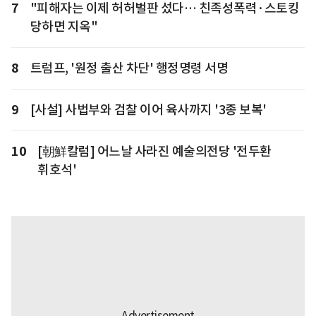
7
"피해자는 이제 허허벌판 섰다… 친족성폭력·스토킹
당하면 지옥"
8
트럼프, '원정 출산 차단' 행정명령 서명
9
[사설] 사법부와 검찰 이어 육사까지 '3종 보복'
10
[朝鮮칼럼] 어느날 사라진 예술의전당 '전두환
휘호석'