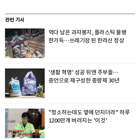
관련 기사
먹다 남은 과자봉지, 플라스틱 물병
한가득…쓰레기장 된 한라산 정상
'생활 혁명' 성공 뒤엔 주부들…
증언으로 재구성한 종량제 30년
"청소하는데도 옆에 던지더라" 하루
1200만개 버려지는 '이것'