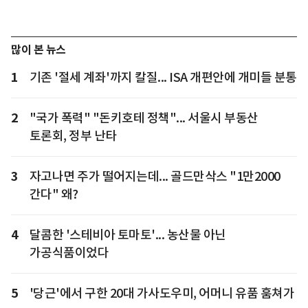
많이 본 뉴스
1
기존 '절세 계좌'까지 칼질... ISA 개편안에 개미들 분통
2
"국가 폭력" "돈키호테 정책"... 서울시 부동산
토론회, 정부 난타
3
자고나면 주가 떨어지는데... 골드만삭스 "1만2000
간다" 왜?
4
달콤한 '스테비아 토마토'... 농산물 아닌
가공식품이었다
5
'당근'에서 구한 20대 가사도우미, 어머니 유품 훔쳐가