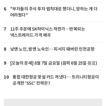
6
"부자들의 주식 투자 법칙대로 했더니, 망하는 게 더
어려웠다"
7
11주 주문에 SK하이닉스 하한가…반복되는
넥스트레이드 가격 왜곡
8
낮엔 노인, 밤엔 노숙인… 피서지 돼버린 인천공항
9
[오늘의 운세] 8월 7일 금요일 (음력 6월 25일 癸丑)
10
통합 대한항공 맞설 카드 꺼냈다… 트리니티항공이
공개한 'SSC' 전략은?