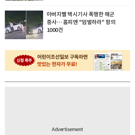
아버지뻘 택시기사 폭행한 해군
중사… 홈피엔 "엄벌하라" 항의
1000건