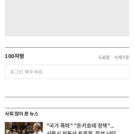
100자평
도움말
삭제기준
사회 많이 본 뉴스
"국가 폭력" "돈키호테 정책"...
서울시 부동산 토론회, 정부 난타