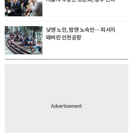
낮엔 노인, 밤엔 노숙인… 피서지
돼버린 인천공항