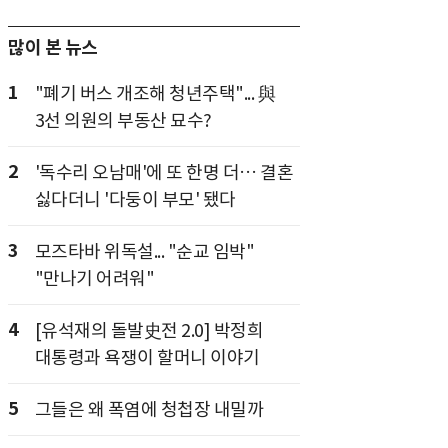
많이 본 뉴스
1
"폐기 버스 개조해 청년주택"... 與
3선 의원의 부동산 묘수?
2
'독수리 오남매'에 또 한명 더… 결혼
싫다더니 '다둥이 부모' 됐다
3
모즈타바 위독설... "순교 임박"
"만나기 어려워"
4
[유석재의 돌발史전 2.0] 박정희
대통령과 욕쟁이 할머니 이야기
5
그들은 왜 폭염에 청첩장 내밀까