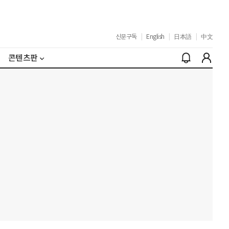
신문구독
|
English
|
日本語
|
中文
콘텐츠판