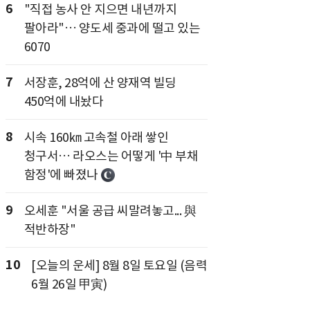
6
"직접 농사 안 지으면 내년까지
팔아라"… 양도세 중과에 떨고 있는
6070
7
서장훈, 28억에 산 양재역 빌딩
450억에 내놨다
8
시속 160㎞ 고속철 아래 쌓인
청구서… 라오스는 어떻게 '中 부채
함정'에 빠졌나
9
오세훈 "서울 공급 씨말려놓고... 與
적반하장"
10
[오늘의 운세] 8월 8일 토요일 (음력
6월 26일 甲寅)