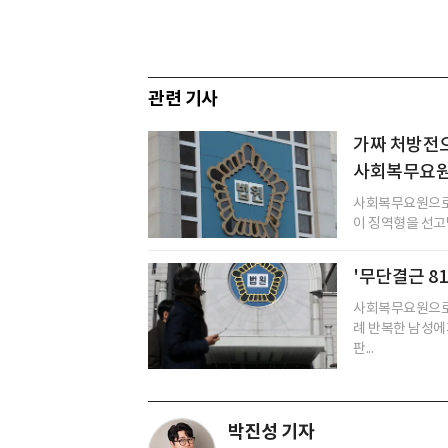
관련 기사
가짜 처방전
사회복무요원.
사회복무요원으로 
이 징역형을 선고
'무단결근 8
사회복무요원으로 
례 반복한 남성에
판...
박진성 기자