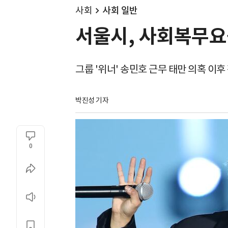
사회
사회 일반
서울시, 사회복무요원
그룹 '위너' 송민호 근무 태만 의혹 이후
박진성 기자
0