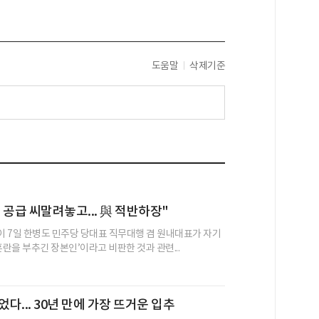
도움말
삭제기준
 공급 씨말려놓고... 與 적반하장"
 7일 한병도 민주당 당대표 직무대행 겸 원내대표가 자기
혼란을 부추긴 장본인’이라고 비판한 것과 관련...
었다... 30년 만에 가장 뜨거운 입추