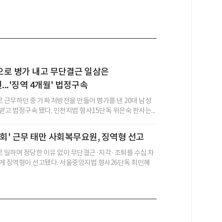
으로 병가 내고 무단결근 일삼은
..'징역 4개월' 법정구속
근무하던 중 가짜 처방전을 만들어 병가를 낸 20대 남성
받고 법정구속 됐다. 인천지법 형사15단독 위은숙 판사는...
1회' 근무 태만 사회복무요원, 징역형 선고
일하며 정당한 이유 없이 무단결근·지각·조퇴를 수십 차
게 징역형이 선고됐다. 서울중앙지법 형사26단독 최민혜