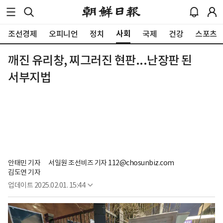
사회
조선경제
오피니언
정치
국제
건강
스포츠
깨진 유리창, 찌그러진 현판...난장판 된
서부지법
안태민 기자
서일원 조선비즈 기자 112@chosunbiz.com
김도연 기자
업데이트
2025.02.01. 15:44