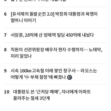
6
[유석재의 돌발史전 2.0] 박정희 대통령과 욕쟁이
할머니 이야기
7
서장훈, 28억에 산 양재역 빌딩 450억에 내놨다
8
직원이 선관위원장 배우자 현지 수행까지… 노태악,
미리 알았나
9
시속 160㎞ 고속철 아래 쌓인 청구서… 라오스는
어떻게 '中 부채 함정'에 빠졌나
10
대통령도 쓴 '근저당 매매', 자녀에게 아파트
물려주는 절세 3단계