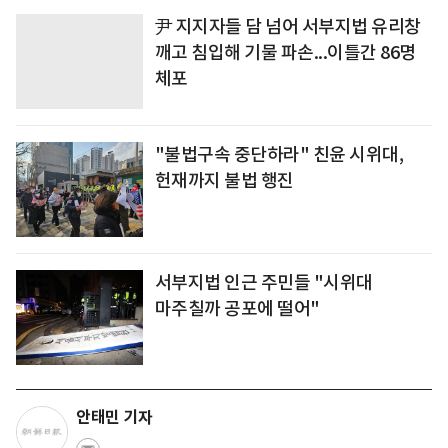
尹 지지자들 담 넘어 서부지법 유리창
깨고 침입해 기물 파손...이틀간 86명
체포
"불법구속 중단하라" 친윤 시위대,
헌재까지 불법 행진
서부지법 인근 주민들 "시위대
마주칠까 공포에 떨어"
안태민 기자