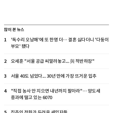
많이 본 뉴스
1
'독수리 오남매'에 또 한명 더… 결혼 싫다더니 '다둥이
부모' 됐다
2
오세훈 "서울 공급 씨말려놓고... 與 적반하장"
3
서울 40도 넘었다... 30년 만에 가장 뜨거운 입추
4
"직접 농사 안 지으면 내년까지 팔아라"… 양도세
중과에 떨고 있는 6070
5
집주인 전화가 두려운 세입자들