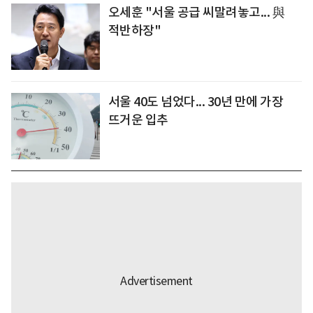
오세훈 "서울 공급 씨말려놓고... 與
적반하장"
서울 40도 넘었다... 30년 만에 가장
뜨거운 입추