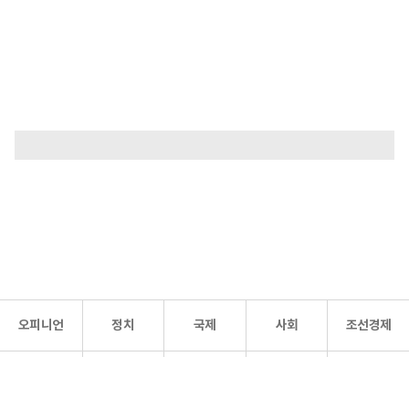
오피니언
정치
국제
사회
조선경제
문화·
조선
스포츠
건강
조선몰
연예
리더스