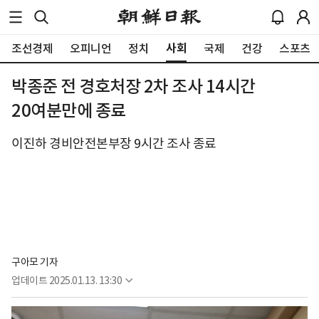
사회
조선경제
오피니언
정치
국제
건강
스포츠
박종준 전 경호처장 2차 조사 14시간
20여분만에 종료
이진하 경비안전본부장 9시간 조사 종료
구아모 기자
업데이트
2025.01.13. 13:30