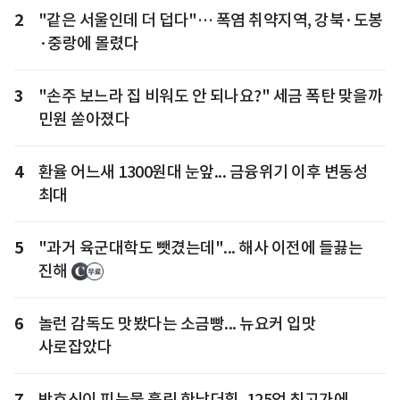
2
"같은 서울인데 더 덥다"… 폭염 취약지역, 강북·도봉
·중랑에 몰렸다
3
"손주 보느라 집 비워도 안 되나요?" 세금 폭탄 맞을까
민원 쏟아졌다
4
환율 어느새 1300원대 눈앞... 금융위기 이후 변동성
최대
5
"과거 육군대학도 뺏겼는데"... 해사 이전에 들끓는
진해
6
놀런 감독도 맛봤다는 소금빵... 뉴요커 입맛
사로잡았다
7
박효신이 피눈물 흘린 한남더힐, 125억 최고가에