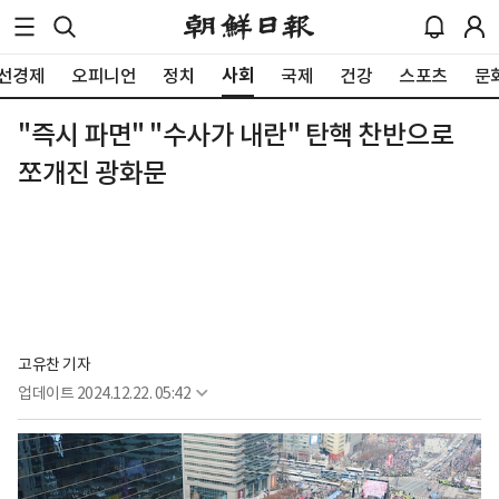
사회
선경제
오피니언
정치
국제
건강
스포츠
문
"즉시 파면" "수사가 내란" 탄핵 찬반으로
쪼개진 광화문
고유찬 기자
업데이트
2024.12.22. 05:42