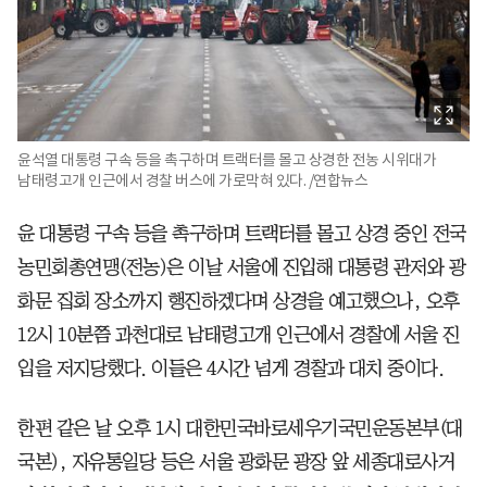
윤석열 대통령 구속 등을 촉구하며 트랙터를 몰고 상경한 전농 시위대가
남태령고개 인근에서 경찰 버스에 가로막혀 있다. /연합뉴스
윤 대통령 구속 등을 촉구하며 트랙터를 몰고 상경 중인 전국
농민회총연맹(전농)은 이날 서울에 진입해 대통령 관저와 광
화문 집회 장소까지 행진하겠다며 상경을 예고했으나, 오후
12시 10분쯤 과천대로 남태령고개 인근에서 경찰에 서울 진
입을 저지당했다. 이들은 4시간 넘게 경찰과 대치 중이다.
한편 같은 날 오후 1시 대한민국바로세우기국민운동본부(대
국본), 자유통일당 등은 서울 광화문 광장 앞 세종대로사거