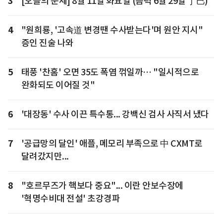
3
[오늘의 운세] 8월 11일 화요일 (음력 6월 29일 丁巳)
4
"원희룡, '고속道 변경땐 수사받는다'며 원안 지시"
증인 진술 나와
5
태풍 '찬홈' 오면 35도 폭염 꺾일까… "일시적으로
완화되도 이어질 것"
6
'대장동' 수사 이끈 특수통... 강백신 검사 사직서 냈다
7
'공급망의 달인' 애플, 메모리 부족으로 中 CXMT로
달려갔지만...
8
"호르무즈가 핵보다 중요"... 이란 안보수장에
'혁명수비대 전설' 초강경파