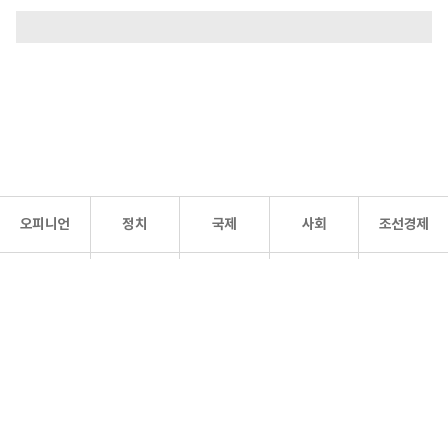
오피니언
정치
국제
사회
조선경제
문화·
조선
스포츠
건강
조선몰
연예
리더스
조선일보 공식 SNS
개인정보처리방침
사이트맵