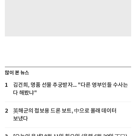
많이 본 뉴스
1
김건희, 명품 선물 추궁받자... "다른 영부인들 수사는
다 해봤냐"
2
英해군의 첩보용 드론 보트, 中으로 몰래 데이터
보냈다