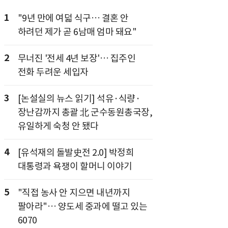
1
"9년 만에 여덟 식구… 결혼 안
하려던 제가 곧 6남매 엄마 돼요"
2
무너진 '전세 4년 보장'… 집주인
전화 두려운 세입자
3
[논설실의 뉴스 읽기] 석유·식량·
장난감까지 총괄 北 군수동원총국장,
유일하게 숙청 안 됐다
4
[유석재의 돌발史전 2.0] 박정희
대통령과 욕쟁이 할머니 이야기
5
"직접 농사 안 지으면 내년까지
팔아라"… 양도세 중과에 떨고 있는
6070