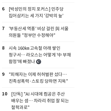
6
[박성민의 정치 포커스] 민주당
집어삼키는 세 가지 '강박의 늪'
7
'부동산세 역풍' 비상 걸린 與 서울
의원들 "정부안 수정해야"
8
시속 160㎞ 고속철 아래 쌓인
청구서… 라오스는 어떻게 '中 부채
함정'에 빠졌나
9
"피해자는 이제 허허벌판 섰다…
친족성폭력·스토킹 당하면 지옥"
10
[단독] "AI 시대에 컴공은 주산
배우는 셈… 차라리 취업 잘 되는
철학과로"