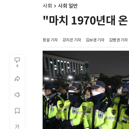
사회
사회 일반
"마치 1970년대 
장윤 기자
강지은 기자
김보경 기자
김병권 기자
0