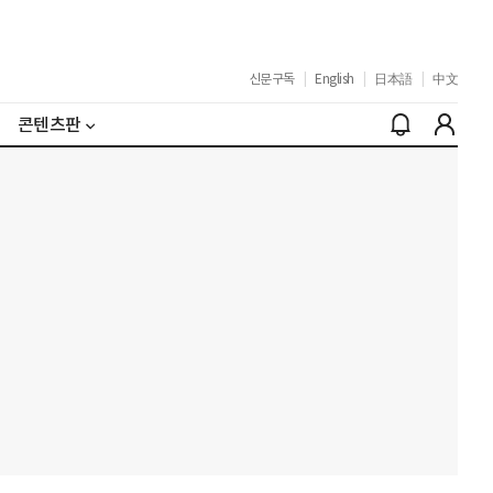
신문구독
|
English
|
日本語
|
中文
콘텐츠판