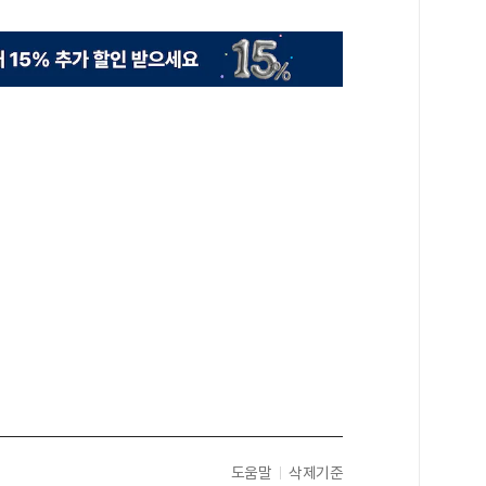
도움말
삭제기준