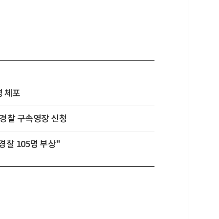
명 체포
, 경찰 구속영장 신청
경찰 105명 부상"