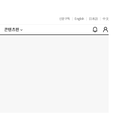
신문구독
|
English
|
日本語
|
中文
콘텐츠판