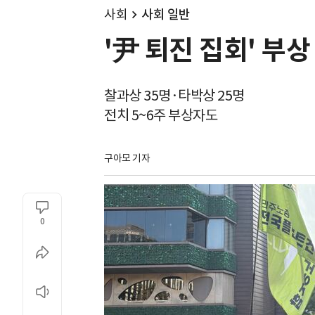
사회
사회 일반
'尹 퇴진 집회' 부
찰과상 35명·타박상 25명
전치 5~6주 부상자도
구아모 기자
0