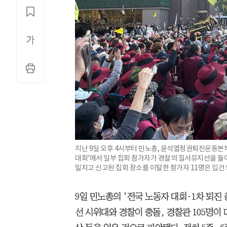
지난 9일 오후 4시부터 민노총, 윤석열정권퇴진운동본
대회’에서 일부 집회 참가자가 경찰의 질서유지선을 들어
밀치고 신고된 집회 장소를 이탈한 참가자 11명은 입건 돼
9일 민노총의 ‘전국 노동자 대회·1차 퇴진
선 시위대와 경찰이 충돌, 경찰관 105명이