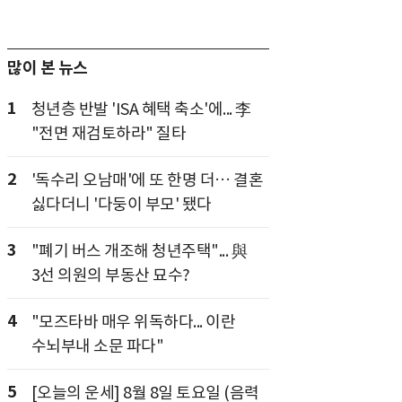
많이 본 뉴스
1
청년층 반발 'ISA 혜택 축소'에... 李
"전면 재검토하라" 질타
2
'독수리 오남매'에 또 한명 더… 결혼
싫다더니 '다둥이 부모' 됐다
3
"폐기 버스 개조해 청년주택"... 與
3선 의원의 부동산 묘수?
4
"모즈타바 매우 위독하다... 이란
수뇌부내 소문 파다"
5
[오늘의 운세] 8월 8일 토요일 (음력