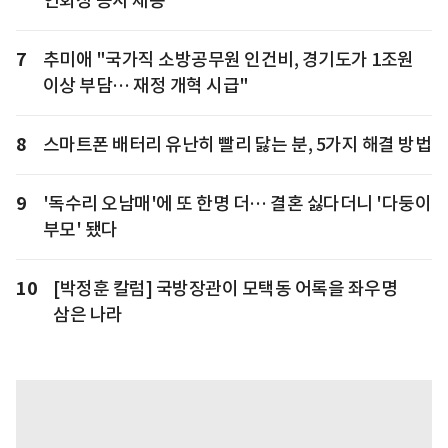
연회장 공사 제동
7
추미애 "국가직 소방공무원 인건비, 경기도가 1조원
이상 부담… 재정 개혁 시급"
8
스마트폰 배터리 유난히 빨리 닳는 분, 5가지 해결 방법
9
'독수리 오남매'에 또 한명 더… 결혼 싫다더니 '다둥이
부모' 됐다
10
[박정훈 칼럼] 국방장관이 모택동 어록을 좌우명
삼은 나라