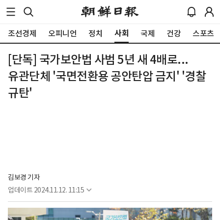
사회
조선경제
오피니언
정치
국제
건강
스포츠
[단독] 국가보안법 사범 5년 새 4배로...
유관단체 '국면전환용 공안탄압 금지' '경찰
규탄'
김보경 기자
업데이트
2024.11.12. 11:15