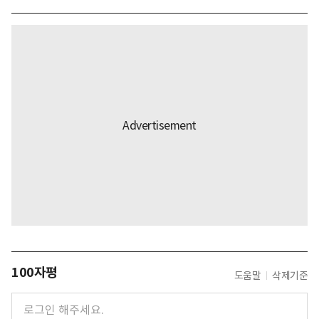
100자평
도움말
삭제기준