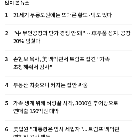
많이 본 뉴스
1
21세기 무릉도원에는 또다른 황도·백도 있다
2
"中 무인공장과 단가 경쟁 안 돼"… 車부품 성지, 공장
20% 멈췄다
3
손현보 목사, 美 백악관서 트럼프 접견 "가족
초청해줘서 감사"
4
부동산 치솟으니 커지는 집안 싸움
5
가족 생계 위해 벼랑끝 시작, 3000원 추어탕으로
연매출 150억원 대박
6
美법원 "대통령은 임시 세입자"... 트럼프 백악관