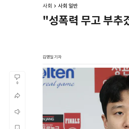
사회
사회 일반
"성폭력 무고 부추겼
김명일 기자
0