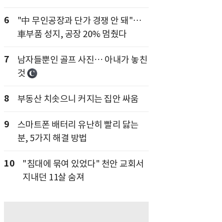
6
"中 무인공장과 단가 경쟁 안 돼"…
車부품 성지, 공장 20% 멈췄다
7
남자들뿐인 골프 사진… 아내가 놓친
것
8
부동산 치솟으니 커지는 집안 싸움
9
스마트폰 배터리 유난히 빨리 닳는
분, 5가지 해결 방법
10
"침대에 묶여 있었다" 천안 교회서
지내던 11살 숨져