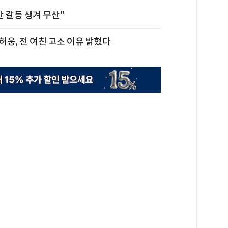
 갈등 생겨 무산"
허웅, 전 여친 고소 이유 밝혔다