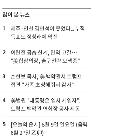
많이 본 뉴스
1
제주·인천 김민석이 웃었다... 누적
득표도 정청래에 역전
2
이란전 공습 한계, 탄약 고갈…
"美합참의장, 출구전략 모색중"
3
손현보 목사, 美 백악관서 트럼프
접견 "가족 초청해줘서 감사"
4
美법원 "대통령은 임시 세입자"...
트럼프 백악관 연회장 공사 제동
5
[오늘의 운세] 8월 9일 일요일 (음력
6월 27일 乙卯)