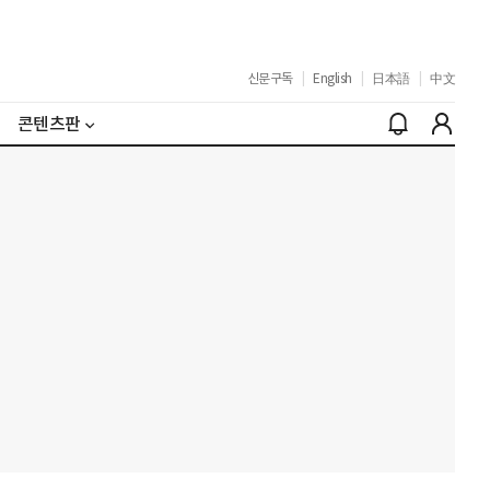
신문구독
|
English
|
日本語
|
中文
콘텐츠판